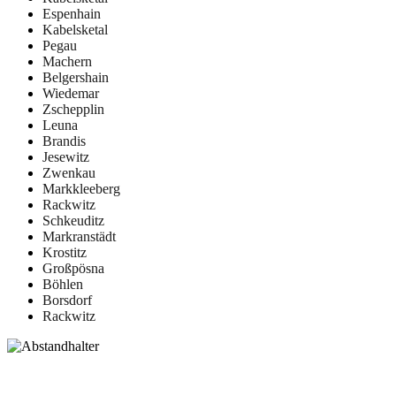
Espenhain
Kabelsketal
Pegau
Machern
Belgershain
Wiedemar
Zschepplin
Leuna
Brandis
Jesewitz
Zwenkau
Markkleeberg
Rackwitz
Schkeuditz
Markranstädt
Krostitz
Großpösna
Böhlen
Borsdorf
Rackwitz