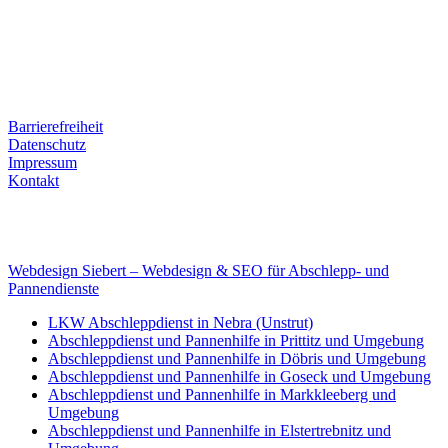
Ernst-Thälmann-Str. 61
06679 Hohenmölsen
Kontaktdaten
Tel. Nr.: +49 (0) 341 600 586 10
Mobile: +49 (0) 170 415 73 72
Rechtliches
Barrierefreiheit
Datenschutz
Impressum
Kontakt
Internet
E-Mail: deha-bergedienst@gmx.de
Internet: www.autoservice-deha.de
Webdesign Siebert – Webdesign & SEO für Abschlepp- und
Pannendienste
LKW Abschleppdienst in Nebra (Unstrut)
Abschleppdienst und Pannenhilfe in Prittitz und Umgebung
Abschleppdienst und Pannenhilfe in Döbris und Umgebung
Abschleppdienst und Pannenhilfe in Goseck und Umgebung
Abschleppdienst und Pannenhilfe in Markkleeberg und
Umgebung
Abschleppdienst und Pannenhilfe in Elstertrebnitz und