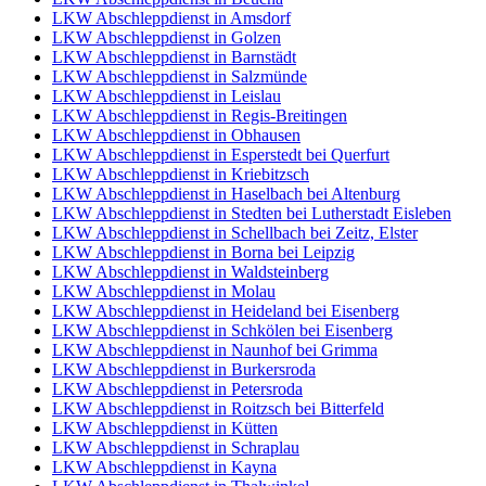
LKW Abschleppdienst in Amsdorf
LKW Abschleppdienst in Golzen
LKW Abschleppdienst in Barnstädt
LKW Abschleppdienst in Salzmünde
LKW Abschleppdienst in Leislau
LKW Abschleppdienst in Regis-Breitingen
LKW Abschleppdienst in Obhausen
LKW Abschleppdienst in Esperstedt bei Querfurt
LKW Abschleppdienst in Kriebitzsch
LKW Abschleppdienst in Haselbach bei Altenburg
LKW Abschleppdienst in Stedten bei Lutherstadt Eisleben
LKW Abschleppdienst in Schellbach bei Zeitz, Elster
LKW Abschleppdienst in Borna bei Leipzig
LKW Abschleppdienst in Waldsteinberg
LKW Abschleppdienst in Molau
LKW Abschleppdienst in Heideland bei Eisenberg
LKW Abschleppdienst in Schkölen bei Eisenberg
LKW Abschleppdienst in Naunhof bei Grimma
LKW Abschleppdienst in Burkersroda
LKW Abschleppdienst in Petersroda
LKW Abschleppdienst in Roitzsch bei Bitterfeld
LKW Abschleppdienst in Kütten
LKW Abschleppdienst in Schraplau
LKW Abschleppdienst in Kayna