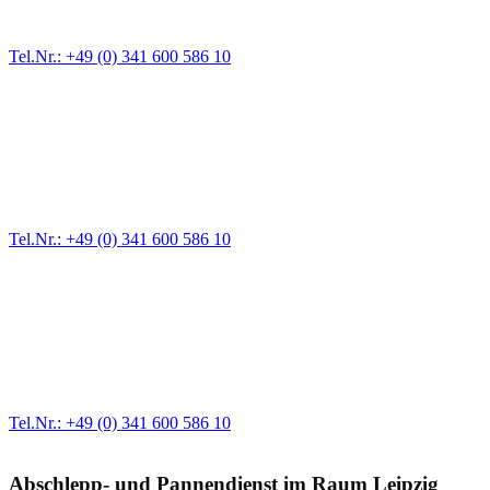
durchzuführen. Eine anschließende Verwahrung Ihres Fahrzeugs ist
gewährleistet.
Tel.Nr.: +49 (0) 341 600 586 10
Schnelle Hilfe vor Ort
Wann immer Sie eine Panne oder ein Problem an Ihrem PKW, Bus
oder Nutzfahrzeug haben, drohen Terminprobleme und Zeitverlust.
Hier sind wir für Sie da und unterstützen Sie mit schneller Hilfe und
kompetentem Handeln.
Tel.Nr.: +49 (0) 341 600 586 10
Professionelle Ausstattung
Wir haben für jeden Einsatz das richtige Fahrzeug. Schnelles und
effektives Handeln ist ein Teil unseres Mottos! Sollten Sie sich in
einer Notsituation befinden, rufen Sie uns über unsere Notruf-
Hotline an. Wir sind 24h erreichbar.
Tel.Nr.: +49 (0) 341 600 586 10
Abschlepp- und Pannendienst im Raum Leipzig