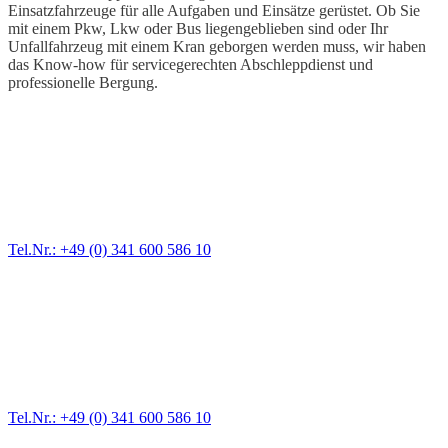
Einsatzfahrzeuge für alle Aufgaben und Einsätze gerüstet. Ob Sie
mit einem Pkw, Lkw oder Bus liegengeblieben sind oder Ihr
Unfallfahrzeug mit einem Kran geborgen werden muss, wir haben
das Know-how für servicegerechten Abschleppdienst und
professionelle Bergung.
Abschlepp- und Bergungsdienst
Für jede Gewichtsklasse steht das passende Einsatzfahrzeug bereit,
vom Kleinkraftrad über PKW bis zu LKW und Reisebussen. Auch
Zufahrten und Parkhäuser sind für uns kein Problem.
Tel.Nr.: +49 (0) 341 600 586 10
Pannendienst für LKW + PKW
Ein Reifen ist platt, der Wagen springt nicht an – Pannen gibt es
immer wieder. Kleine Pannen beheben wir gleich vor Ort und
größere Reparaturen übernehmen wir in unserer Werkstatt.
Tel.Nr.: +49 (0) 341 600 586 10