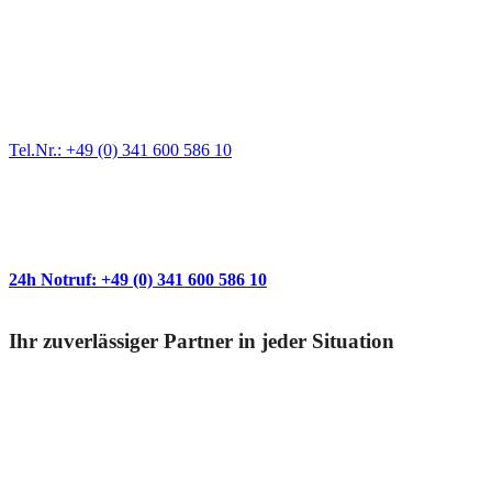
Werkstatt für LKW + PKW
Egal ob Motor oder Bremsen - unsere langjährige Erfahrung und
modernste Prüftechnik machen uns zu Experten in allen Bereichen
der Fahrzeugmechanik. Selbstverständlich erhalten Sie jedes
Ersatzteil in Erstausrüster-Qualität.
Tel.Nr.: +49 (0) 341 600 586 10
Wann immer Sie einen Abschlepp- oder
Pannendienst brauchen
24h Notruf: +49 (0) 341 600 586 10
Ihr zuverlässiger Partner in jeder Situation
Geschultes Personal
Durch unsere professionelle Bergetechnik und unser geschultes
Personal sind wir in der Lage Fahrzeugbergungen aller Art