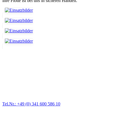
Ihre Flotte ist bei uns in sicheren Händen.
Abschlepp- und Bergungsdienst
Für jede Gewichtsklasse steht das passende Einsatzfahrzeug bereit,
vom Kleinkraftrad über PKW bis zu LKW und Reisebussen. Auch
Zufahrten und Parkhäuser sind für uns kein Problem.
Tel.Nr.: +49 (0) 341 600 586 10
Pannendienst für LKW + PKW