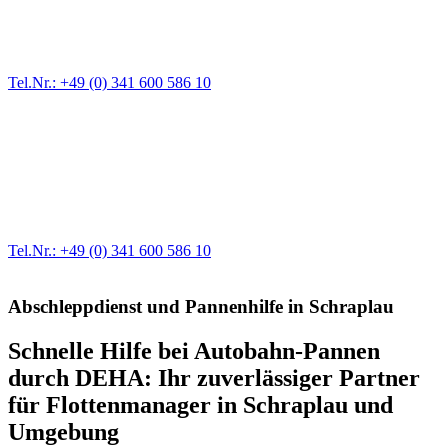
Ein Reifen ist platt, der Wagen springt nicht an – Pannen gibt es
immer wieder. Kleine Pannen beheben wir gleich vor Ort und
größere Reparaturen übernehmen wir in unserer Werkstatt.
Tel.Nr.: +49 (0) 341 600 586 10
Werkstatt für LKW + PKW
Egal ob Motor oder Bremsen - unsere langjährige Erfahrung und
modernste Prüftechnik machen uns zu Experten in allen Bereichen
der Fahrzeugmechanik. Selbstverständlich erhalten Sie jedes
Ersatzteil in Erstausrüster-Qualität.
Tel.Nr.: +49 (0) 341 600 586 10
Abschleppdienst und Pannenhilfe in Schraplau
Schnelle Hilfe bei Autobahn-Pannen
durch DEHA: Ihr zuverlässiger Partner
für Flottenmanager in Schraplau und
Umgebung