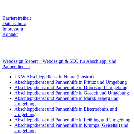
Tel. Nr.: +49 (0) 341 600 586 10
Mobile: +49 (0) 170 415 73 72
Rechtliches
Barrierefreiheit
Datenschutz
Impressum
Kontakt
Internet
E-Mail: deha-bergedienst@gmx.de
Internet: www.autoservice-deha.de
Webdesign Siebert – Webdesign & SEO für Abschlepp- und
Pannendienste
LKW Abschleppdienst in Nebra (Unstrut)
Abschleppdienst und Pannenhilfe in Prittitz und Umgebung
Abschleppdienst und Pannenhilfe in Döbris und Umgebung
Abschleppdienst und Pannenhilfe in Goseck und Umgebung
Abschleppdienst und Pannenhilfe in Markkleeberg und
Umgebung
Abschleppdienst und Pannenhilfe in Elstertrebnitz und
Umgebung
Abschleppdienst und Pannenhilfe in Leißling und Umgebung
Abschleppdienst und Pannenhilfe in Krumpa (Geiseltal) und
Umgebung