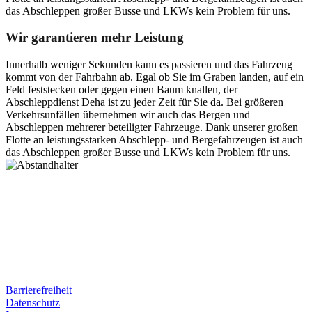
das Abschleppen großer Busse und LKWs kein Problem für uns.
Wir garantieren mehr Leistung
Innerhalb weniger Sekunden kann es passieren und das Fahrzeug
kommt von der Fahrbahn ab. Egal ob Sie im Graben landen, auf ein
Feld feststecken oder gegen einen Baum knallen, der
Abschleppdienst Deha ist zu jeder Zeit für Sie da. Bei größeren
Verkehrsunfällen übernehmen wir auch das Bergen und
Abschleppen mehrerer beteiligter Fahrzeuge. Dank unserer großen
Flotte an leistungsstarken Abschlepp- und Bergefahrzeugen ist auch
das Abschleppen großer Busse und LKWs kein Problem für uns.
Postanschrift
Ernst-Thälmann-Str. 61
06679 Hohenmölsen
Kontaktdaten
Tel. Nr.: +49 (0) 341 600 586 10
Mobile: +49 (0) 170 415 73 72
Rechtliches
Barrierefreiheit
Datenschutz