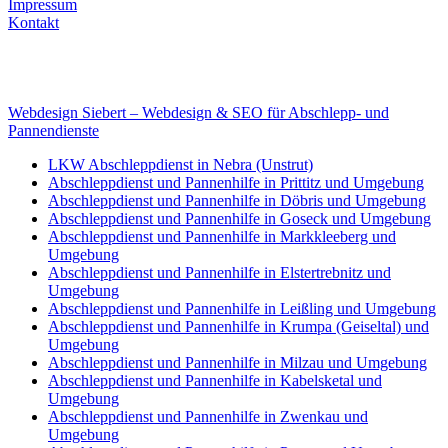
Impressum
Kontakt
Internet
E-Mail: deha-bergedienst@gmx.de
Internet: www.autoservice-deha.de
Webdesign Siebert – Webdesign & SEO für Abschlepp- und
Pannendienste
LKW Abschleppdienst in Nebra (Unstrut)
Abschleppdienst und Pannenhilfe in Prittitz und Umgebung
Abschleppdienst und Pannenhilfe in Döbris und Umgebung
Abschleppdienst und Pannenhilfe in Goseck und Umgebung
Abschleppdienst und Pannenhilfe in Markkleeberg und
Umgebung
Abschleppdienst und Pannenhilfe in Elstertrebnitz und
Umgebung
Abschleppdienst und Pannenhilfe in Leißling und Umgebung
Abschleppdienst und Pannenhilfe in Krumpa (Geiseltal) und
Umgebung
Abschleppdienst und Pannenhilfe in Milzau und Umgebung
Abschleppdienst und Pannenhilfe in Kabelsketal und
Umgebung
Abschleppdienst und Pannenhilfe in Zwenkau und
Umgebung