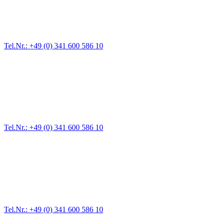
Für jede Gewichtsklasse steht das passende Einsatzfahrzeug bereit,
vom Kleinkraftrad über PKW bis zu LKW und Reisebussen. Auch
Zufahrten und Parkhäuser sind für uns kein Problem.
Tel.Nr.: +49 (0) 341 600 586 10
Pannendienst für LKW + PKW
Ein Reifen ist platt, der Wagen springt nicht an – Pannen gibt es
immer wieder. Kleine Pannen beheben wir gleich vor Ort und
größere Reparaturen übernehmen wir in unserer Werkstatt.
Tel.Nr.: +49 (0) 341 600 586 10
Werkstatt für LKW + PKW
Egal ob Motor oder Bremsen - unsere langjährige Erfahrung und
modernste Prüftechnik machen uns zu Experten in allen Bereichen
der Fahrzeugmechanik. Selbstverständlich erhalten Sie jedes
Ersatzteil in Erstausrüster-Qualität.
Tel.Nr.: +49 (0) 341 600 586 10