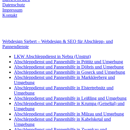
Datenschutz
Impressum
Kontakt
Internet
E-Mail: deha-bergedienst@gmx.de
Internet: www.autoservice-deha.de
Webdesign Siebert – Webdesign & SEO für Abschlepp- und
Pannendienste
LKW Abschleppdienst in Nebra (Unstrut)
Abschleppdienst und Pannenhilfe in Prittitz und Umgebung
Abschleppdienst und Pannenhilfe in Döbris und Umgebung
Abschleppdienst und Pannenhilfe in Goseck und Umgebung
Abschleppdienst und Pannenhilfe in Markkleeberg und
Umgebung
Abschleppdienst und Pannenhilfe in Elstertrebnitz und
Umgebung
Abschleppdienst und Pannenhilfe in Leißling und Umgebung
Abschleppdienst und Pannenhilfe in Krumpa (Geiseltal) und
Umgebung
Abschleppdienst und Pannenhilfe in Milzau und Umgebung
Abschleppdienst und Pannenhilfe in Kabelsketal und
Umgebung
Abschleppdienst und Pannenhilfe in Zwenkau und