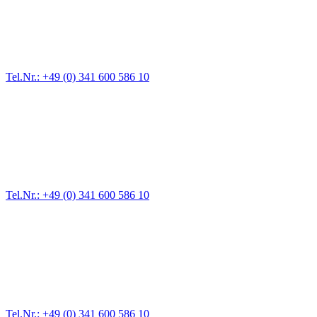
Für jede Gewichtsklasse steht das passende Einsatzfahrzeug bereit,
vom Kleinkraftrad über PKW bis zu LKW und Reisebussen. Auch
Zufahrten und Parkhäuser sind für uns kein Problem.
Tel.Nr.: +49 (0) 341 600 586 10
Pannendienst für LKW + PKW
Ein Reifen ist platt, der Wagen springt nicht an – Pannen gibt es
immer wieder. Kleine Pannen beheben wir gleich vor Ort und
größere Reparaturen übernehmen wir in unserer Werkstatt.
Tel.Nr.: +49 (0) 341 600 586 10
Werkstatt für LKW + PKW
Egal ob Motor oder Bremsen - unsere langjährige Erfahrung und
modernste Prüftechnik machen uns zu Experten in allen Bereichen
der Fahrzeugmechanik. Selbstverständlich erhalten Sie jedes
Ersatzteil in Erstausrüster-Qualität.
Tel.Nr.: +49 (0) 341 600 586 10