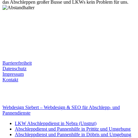
das Abschleppen großer Busse und LKWs kein Problem für uns.
Postanschrift
Ernst-Thälmann-Str. 61
06679 Hohenmölsen
Kontaktdaten
Tel. Nr.: +49 (0) 341 600 586 10
Mobile: +49 (0) 170 415 73 72
Rechtliches
Barrierefreiheit
Datenschutz
Impressum
Kontakt
Internet
E-Mail: deha-bergedienst@gmx.de
Internet: www.autoservice-deha.de
Webdesign Siebert – Webdesign & SEO für Abschlepp- und
Pannendienste
LKW Abschleppdienst in Nebra (Unstrut)
Abschleppdienst und Pannenhilfe in Prittitz und Umgebung
Abschleppdienst und Pannenhilfe in Döbris und Umgebung