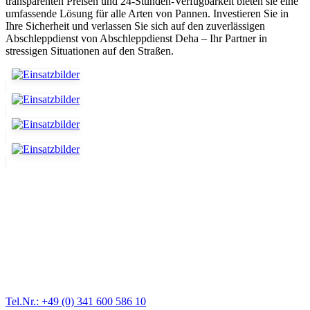
transparenten Preisen und 24-Stunden-Verfügbarkeit bieten sie eine
umfassende Lösung für alle Arten von Pannen. Investieren Sie in
Ihre Sicherheit und verlassen Sie sich auf den zuverlässigen
Abschleppdienst von Abschleppdienst Deha – Ihr Partner in
stressigen Situationen auf den Straßen.
Abschlepp- und Bergungsdienst
Für jede Gewichtsklasse steht das passende Einsatzfahrzeug bereit,
vom Kleinkraftrad über PKW bis zu LKW und Reisebussen. Auch
Zufahrten und Parkhäuser sind für uns kein Problem.
Tel.Nr.: +49 (0) 341 600 586 10