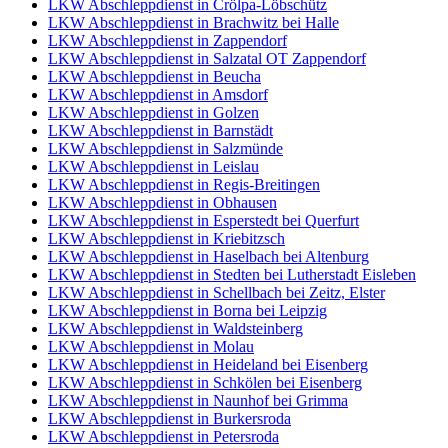
LKW Abschleppdienst in Crölpa-Löbschütz
LKW Abschleppdienst in Brachwitz bei Halle
LKW Abschleppdienst in Zappendorf
LKW Abschleppdienst in Salzatal OT Zappendorf
LKW Abschleppdienst in Beucha
LKW Abschleppdienst in Amsdorf
LKW Abschleppdienst in Golzen
LKW Abschleppdienst in Barnstädt
LKW Abschleppdienst in Salzmünde
LKW Abschleppdienst in Leislau
LKW Abschleppdienst in Regis-Breitingen
LKW Abschleppdienst in Obhausen
LKW Abschleppdienst in Esperstedt bei Querfurt
LKW Abschleppdienst in Kriebitzsch
LKW Abschleppdienst in Haselbach bei Altenburg
LKW Abschleppdienst in Stedten bei Lutherstadt Eisleben
LKW Abschleppdienst in Schellbach bei Zeitz, Elster
LKW Abschleppdienst in Borna bei Leipzig
LKW Abschleppdienst in Waldsteinberg
LKW Abschleppdienst in Molau
LKW Abschleppdienst in Heideland bei Eisenberg
LKW Abschleppdienst in Schkölen bei Eisenberg
LKW Abschleppdienst in Naunhof bei Grimma
LKW Abschleppdienst in Burkersroda
LKW Abschleppdienst in Petersroda