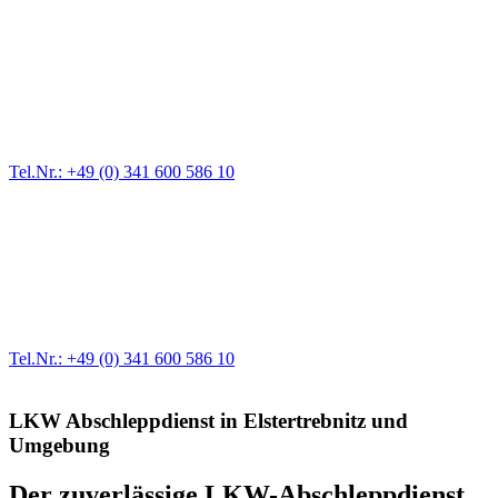
Pannendienst für LKW + PKW
Ein Reifen ist platt, der Wagen springt nicht an – Pannen gibt es
immer wieder. Kleine Pannen beheben wir gleich vor Ort und
größere Reparaturen übernehmen wir in unserer Werkstatt.
Tel.Nr.: +49 (0) 341 600 586 10
Werkstatt für LKW + PKW
Egal ob Motor oder Bremsen - unsere langjährige Erfahrung und
modernste Prüftechnik machen uns zu Experten in allen Bereichen
der Fahrzeugmechanik. Selbstverständlich erhalten Sie jedes
Ersatzteil in Erstausrüster-Qualität.
Tel.Nr.: +49 (0) 341 600 586 10
LKW Abschleppdienst in Elstertrebnitz und
Umgebung
Der zuverlässige LKW-Abschleppdienst