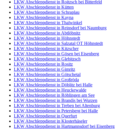
LKW Abschleppdienst in Roitzsch bei Bitterfeld
LKW Abschleppdienst in Kütten
LKW Abschleppdienst in Schraplau
LKW Abschleppdienst in Kayna
LKW Abschleppdienst in Thalwinkel
LKW Abschleppdienst in Reinsdorf bei Naumburg
LKW Abschleppdienst in Abtlöbnitz
LKW Abschleppdienst in Höhnstedt
LKW Abschleppdienst in Salzatal OT Höhnstedt
LKW Abschleppdienst in Kitzscher
LKW Abschleppdienst in Gösen bei Eisenberg
LKW Abschleppdienst in Glebitzsch
LKW Abschleppdienst in Rositz
LKW Abschleppdienst in Gimritz
LKW Abschleppdienst in Götschetal
LKW Abschleppdienst in Großröda
LKW Abschleppdienst in Döblitz bei Halle
LKW Abschleppdienst in Heuckewalde
LKW Abschleppdienst in Röblingen am See
LKW Abschleppdienst in Brandis bei Wurzen
LKW Abschleppdienst in Treben bei Altenburg
LKW Abschleppdienst in Petersberg bei Halle
LKW Abschleppdienst in Querfurt
LKW Abschleppdienst in Klosterhäseler
LKW Abschleppdienst in Hartmannsdorf bei Eisenberg