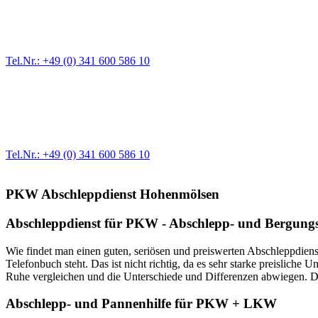
Pannendienst für LKW + PKW
Ein Reifen ist platt, der Wagen springt nicht an – Pannen gibt es im
Tel.Nr.: +49 (0) 341 600 586 10
Werkstatt für LKW + PKW
Egal ob Motor oder Bremsen - unsere langjährige Erfahrung und moder
Erstausrüster-Qualität.
Tel.Nr.: +49 (0) 341 600 586 10
PKW Abschleppdienst Hohenmölsen
Abschleppdienst für PKW - Abschlepp- und Bergungs
Wie findet man einen guten, seriösen und preiswerten Abschleppdiens
Telefonbuch steht. Das ist nicht richtig, da es sehr starke preislich
Ruhe vergleichen und die Unterschiede und Differenzen abwiegen. Das
Abschlepp- und Pannenhilfe für PKW + LKW