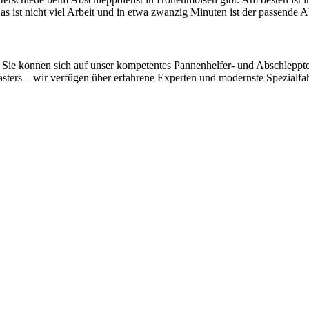
 ist nicht viel Arbeit und in etwa zwanzig Minuten ist der passende 
Sie können sich auf unser kompetentes Pannenhelfer- und Abschlepptea
ers – wir verfügen über erfahrene Experten und modernste Spezialfahrz
 vom Kleinkraftrad über PKW bis zu LKW und Reisebussen. Auch Zufahr