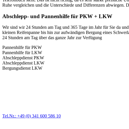
Ruhe vergleichen und die Unterschiede und Differenzen abwiegen. Das
Abschlepp- und Pannenhilfe für PKW + LKW
Wir sind wir 24 Stunden am Tag und 365 Tage im Jahr für Sie da und 
kleinen Reifenpanne bis hin zur aufwändigen Bergung eines Schwerlast
24 Stunden am Tag über das ganze Jahr zur Verfügung
Pannenhilfe für PKW
Pannenhilfe für LKW
Abschleppdienst PKW
Abschleppdienst LKW
Bergungsdienst LKW
Abschlepp- und Bergungsdienst
Für jede Gewichtsklasse steht das passende Einsatzfahrzeug bereit,
Tel.Nr.: +49 (0) 341 600 586 10