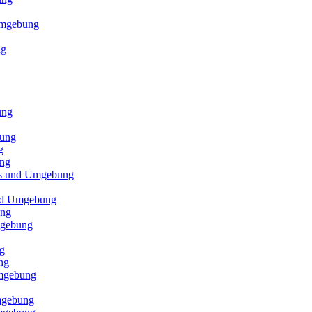
 Umgebung
ng
ung
bung
g
ung
els und Umgebung
und Umgebung
ung
mgebung
g
ng
Umgebung
mgebung