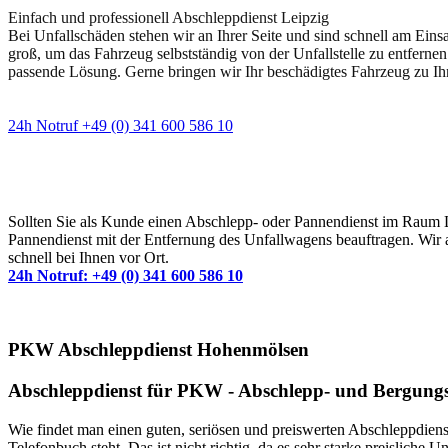
Einfach und professionell Abschleppdienst Leipzig
Bei Unfallschäden stehen wir an Ihrer Seite und sind schnell am Eins
groß, um das Fahrzeug selbstständig von der Unfallstelle zu entfernen
passende Lösung. Gerne bringen wir Ihr beschädigtes Fahrzeug zu Ih
24h Notruf +49 (0) 341 600 586 10
Wann immer Sie einen Abschlepp- oder Pannendiens
Sollten Sie als Kunde einen Abschlepp- oder Pannendienst im Raum Lei
Pannendienst mit der Entfernung des Unfallwagens beauftragen. Wir a
schnell bei Ihnen vor Ort.
24h Notruf: +49 (0) 341 600 586 10
PKW Abschleppdienst Hohenmölsen
Abschleppdienst für PKW - Abschlepp- und Bergungs
Wie findet man einen guten, seriösen und preiswerten Abschleppdiens
Telefonbuch steht. Das ist nicht richtig, da es sehr starke preislich