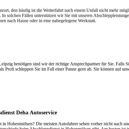
atzort, den häufig ist die Weiterfahrt nach einem Unfall nicht mehr mög
. In solchen Fällen unterstützen wir Sie mit unseren Abschleppleistung
nen nach Hause oder in eine nahegelegene Werkstatt.
t brauchen
pzig benötigen sind wir der richtige Ansprechpartner für Sie. Falls Si
ls Profi schleppen Sie im Fall einer Panne gern ab. Sie können auf un
dienst Deha Autoservice
t in Hohenmölsen? Die meisten Autofahrer sehen vorher nicht nach und 
e Unterschiede beim Abschleppdienst in Hohenmölsen gibt. Am besten ist 