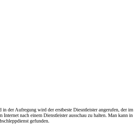
raturen übernehmen wir in unserer Werkstatt.
ugmechanik. Selbstverständlich erhalten Sie jedes Ersatzteil in
in der Aufregung wird der erstbeste Diesntleister angerufen, der im
im Internet nach einem Dienstleister ausschau zu halten. Man kann in
Abschleppdienst gefunden.