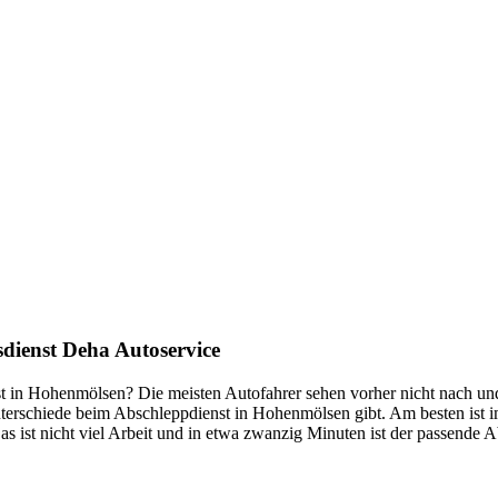
mer wieder. Kleine Pannen beheben wir gleich vor Ort und größere Repa
nste Prüftechnik machen uns zu Experten in allen Bereichen der Fahrze
dienst Deha Autoservice
t in Hohenmölsen? Die meisten Autofahrer sehen vorher nicht nach und 
e Unterschiede beim Abschleppdienst in Hohenmölsen gibt. Am besten ist 
 ist nicht viel Arbeit und in etwa zwanzig Minuten ist der passende 