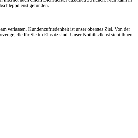
Abschleppdienst gefunden.
m verlassen. Kundenzufriedenheit ist unser oberstes Ziel. Von der
euge, die für Sie im Einsatz sind. Unser Nothilfsdienst steht Ihnen
ten und Parkhäuser sind für uns kein Problem.