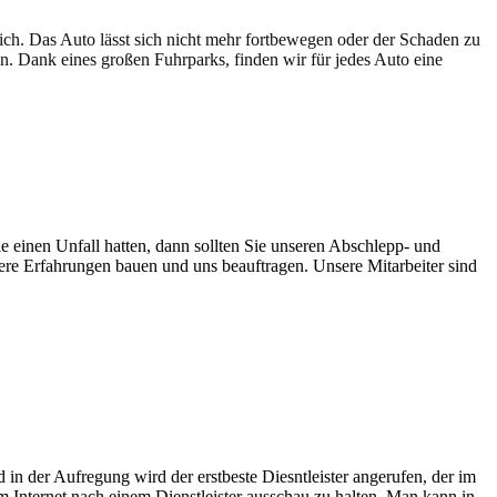
lich. Das Auto lässt sich nicht mehr fortbewegen oder der Schaden zu
en. Dank eines großen Fuhrparks, finden wir für jedes Auto eine
e einen Unfall hatten, dann sollten Sie unseren Abschlepp- und
sere Erfahrungen bauen und uns beauftragen. Unsere Mitarbeiter sind
in der Aufregung wird der erstbeste Diesntleister angerufen, der im
im Internet nach einem Dienstleister ausschau zu halten. Man kann in