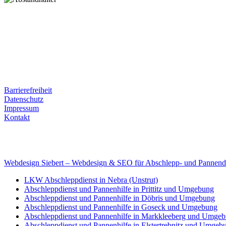
Postanschrift
Ernst-Thälmann-Str. 61
06679 Hohenmölsen
Kontaktdaten
Tel. Nr.: +49 (0) 341 600 586 10
Mobile: +49 (0) 170 415 73 72
Rechtliches
Barrierefreiheit
Datenschutz
Impressum
Kontakt
Internet
E-Mail: deha-bergedienst@gmx.de
Internet: www.autoservice-deha.de
Webdesign Siebert – Webdesign & SEO für Abschlepp- und Pannend
LKW Abschleppdienst in Nebra (Unstrut)
Abschleppdienst und Pannenhilfe in Prittitz und Umgebung
Abschleppdienst und Pannenhilfe in Döbris und Umgebung
Abschleppdienst und Pannenhilfe in Goseck und Umgebung
Abschleppdienst und Pannenhilfe in Markkleeberg und Umge
Abschleppdienst und Pannenhilfe in Elstertrebnitz und Umgeb