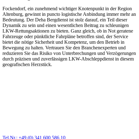
Fockendorf, ein zunehmend wichtiger Knotenpunkt in der Region
Altenburg, gewinnt in puncto logistische Anbindung immer mehr an
Bedeutung. Der Deha Bergdienst ist stolz darauf, ein Teil dieser
Dynamik zu sein und einen wesentlichen Beitrag zu schleunigen
LKW-Rettungsaktionen zu bieten. Ganz gleich, ob in Not geratene
Fahrzeuge oder pünktliche Fahrpläne betroffen sind, der Service
bietet die nötige Sicherheit und Kompetenz, um den Betrieb in
Bewegung zu halten. Vertrauen Sie den Branchenexperten und
reduzieren Sie das Risiko von Unterbrechungen und Verzögerungen
durch präzisen und zuverlässigen LKW-Abschleppdienst in diesem
geografischen Herzstück.
Abschlepp- und Bergungsdienst
Für jede Gewichtsklasse steht das passende Einsatzfahrzeug bereit,
vom Kleinkraftrad über PKW bis zu LKW und Reisebussen. Auch
Zufahrten und Parkhäuser sind für uns kein Problem.
Tel.Nr.: +49 (0) 341 600 586 10