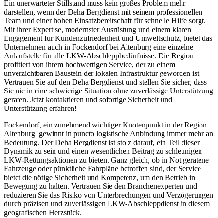
Ein unerwarteter Stillstand muss kein großes Problem mehr
darstellen, wenn der Deha Bergdienst mit seinem professionellen
Team und einer hohen Einsatzbereitschaft für schnelle Hilfe sorgt.
Mit ihrer Expertise, modernster Ausrüstung und einem klaren
Engagement für Kundenzufriedenheit und Umweltschutz, bietet das
Unternehmen auch in Fockendorf bei Altenburg eine einzelne
Anlaufstelle für alle LKW-Abschleppbedürfnisse. Die Region
profitiert von ihrem hochwertigen Service, der zu einem
unverzichtbaren Baustein der lokalen Infrastruktur geworden ist.
Vertrauen Sie auf den Deha Bergdienst und stellen Sie sicher, dass
Sie nie in eine schwierige Situation ohne zuverlässige Unterstützung
geraten. Jetzt kontaktieren und sofortige Sicherheit und
Unterstützung erfahren!
Fockendorf, ein zunehmend wichtiger Knotenpunkt in der Region
Altenburg, gewinnt in puncto logistische Anbindung immer mehr an
Bedeutung. Der Deha Bergdienst ist stolz darauf, ein Teil dieser
Dynamik zu sein und einen wesentlichen Beitrag zu schleunigen
LKW-Rettungsaktionen zu bieten. Ganz gleich, ob in Not geratene
Fahrzeuge oder pünktliche Fahrpläne betroffen sind, der Service
bietet die nötige Sicherheit und Kompetenz, um den Betrieb in
Bewegung zu halten. Vertrauen Sie den Branchenexperten und
reduzieren Sie das Risiko von Unterbrechungen und Verzögerungen
durch präzisen und zuverlässigen LKW-Abschleppdienst in diesem
geografischen Herzstück.