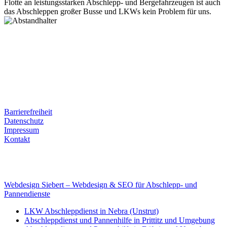
Flotte an leistungsstarken Abschlepp- und Bergefahrzeugen ist auch
das Abschleppen großer Busse und LKWs kein Problem für uns.
Postanschrift
Ernst-Thälmann-Str. 61
06679 Hohenmölsen
Kontaktdaten
Tel. Nr.: +49 (0) 341 600 586 10
Mobile: +49 (0) 170 415 73 72
Rechtliches
Barrierefreiheit
Datenschutz
Impressum
Kontakt
Internet
E-Mail: deha-bergedienst@gmx.de
Internet: www.autoservice-deha.de
Webdesign Siebert – Webdesign & SEO für Abschlepp- und
Pannendienste
LKW Abschleppdienst in Nebra (Unstrut)
Abschleppdienst und Pannenhilfe in Prittitz und Umgebung