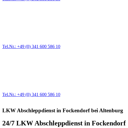
Pannendienst für LKW + PKW
Ein Reifen ist platt, der Wagen springt nicht an – Pannen gibt es
immer wieder. Kleine Pannen beheben wir gleich vor Ort und
größere Reparaturen übernehmen wir in unserer Werkstatt.
Tel.Nr.: +49 (0) 341 600 586 10
Werkstatt für LKW + PKW
Egal ob Motor oder Bremsen - unsere langjährige Erfahrung und
modernste Prüftechnik machen uns zu Experten in allen Bereichen
der Fahrzeugmechanik. Selbstverständlich erhalten Sie jedes
Ersatzteil in Erstausrüster-Qualität.
Tel.Nr.: +49 (0) 341 600 586 10
LKW Abschleppdienst in Fockendorf bei Altenburg
24/7 LKW Abschleppdienst in Fockendorf