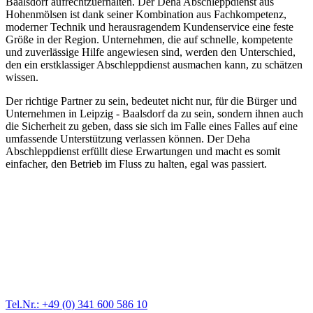
Baalsdorf aufrechtzuerhalten. Der Deha Abschleppdienst aus
Hohenmölsen ist dank seiner Kombination aus Fachkompetenz,
moderner Technik und herausragendem Kundenservice eine feste
Größe in der Region. Unternehmen, die auf schnelle, kompetente
und zuverlässige Hilfe angewiesen sind, werden den Unterschied,
den ein erstklassiger Abschleppdienst ausmachen kann, zu schätzen
wissen.
Der richtige Partner zu sein, bedeutet nicht nur, für die Bürger und
Unternehmen in Leipzig - Baalsdorf da zu sein, sondern ihnen auch
die Sicherheit zu geben, dass sie sich im Falle eines Falles auf eine
umfassende Unterstützung verlassen können. Der Deha
Abschleppdienst erfüllt diese Erwartungen und macht es somit
einfacher, den Betrieb im Fluss zu halten, egal was passiert.
Abschlepp- und Bergungsdienst
Für jede Gewichtsklasse steht das passende Einsatzfahrzeug bereit,
vom Kleinkraftrad über PKW bis zu LKW und Reisebussen. Auch
Zufahrten und Parkhäuser sind für uns kein Problem.
Tel.Nr.: +49 (0) 341 600 586 10