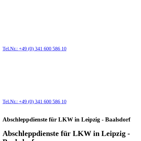
Pannendienst für LKW + PKW
Ein Reifen ist platt, der Wagen springt nicht an – Pannen gibt es
immer wieder. Kleine Pannen beheben wir gleich vor Ort und
größere Reparaturen übernehmen wir in unserer Werkstatt.
Tel.Nr.: +49 (0) 341 600 586 10
Werkstatt für LKW + PKW
Egal ob Motor oder Bremsen - unsere langjährige Erfahrung und
modernste Prüftechnik machen uns zu Experten in allen Bereichen
der Fahrzeugmechanik. Selbstverständlich erhalten Sie jedes
Ersatzteil in Erstausrüster-Qualität.
Tel.Nr.: +49 (0) 341 600 586 10
Abschleppdienste für LKW in Leipzig - Baalsdorf
Abschleppdienste für LKW in Leipzig -