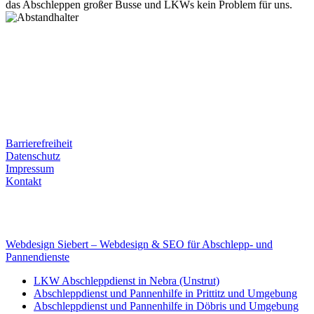
das Abschleppen großer Busse und LKWs kein Problem für uns.
Postanschrift
Ernst-Thälmann-Str. 61
06679 Hohenmölsen
Kontaktdaten
Tel. Nr.: +49 (0) 341 600 586 10
Mobile: +49 (0) 170 415 73 72
Rechtliches
Barrierefreiheit
Datenschutz
Impressum
Kontakt
Internet
E-Mail: deha-bergedienst@gmx.de
Internet: www.autoservice-deha.de
Webdesign Siebert – Webdesign & SEO für Abschlepp- und
Pannendienste
LKW Abschleppdienst in Nebra (Unstrut)
Abschleppdienst und Pannenhilfe in Prittitz und Umgebung
Abschleppdienst und Pannenhilfe in Döbris und Umgebung