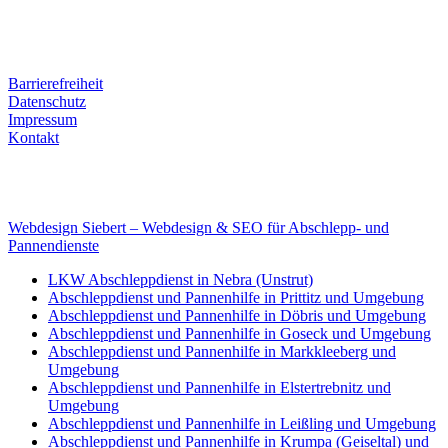
Tel. Nr.: +49 (0) 341 600 586 10
Mobile: +49 (0) 170 415 73 72
Rechtliches
Barrierefreiheit
Datenschutz
Impressum
Kontakt
Internet
E-Mail: deha-bergedienst@gmx.de
Internet: www.autoservice-deha.de
Webdesign Siebert – Webdesign & SEO für Abschlepp- und
Pannendienste
LKW Abschleppdienst in Nebra (Unstrut)
Abschleppdienst und Pannenhilfe in Prittitz und Umgebung
Abschleppdienst und Pannenhilfe in Döbris und Umgebung
Abschleppdienst und Pannenhilfe in Goseck und Umgebung
Abschleppdienst und Pannenhilfe in Markkleeberg und
Umgebung
Abschleppdienst und Pannenhilfe in Elstertrebnitz und
Umgebung
Abschleppdienst und Pannenhilfe in Leißling und Umgebung
Abschleppdienst und Pannenhilfe in Krumpa (Geiseltal) und