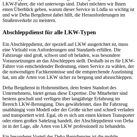
LKW-Fahrer, die viel unterwegs sind. Dabei möchten wir Ihnen
einen Überblick geben, warum dieser Service in Lödla so wichtig ist
und wie Deha Bergdienst dabei hilft, die Herausforderungen im
Straßenverkehr zu meistern.
Abschleppdienst für alle LKW-Typen
Ein Abschleppdienst, der speziell auf LKW ausgerichtet ist, muss
eine Vielzahl von Anforderungen und Standards erfüllen. Die
Fahrzeuge sind groß, schwer und oft beladen, was besondere
Voraussetzungen an das Abschleppen stellt. Deshalb ist es für LKW-
Fahrer von entscheidender Bedeutung, einen Service zu wählen, der
die notwendigen Fachkenntnisse und die entsprechende Ausrüstung
hat, um alle Arten von LKW sicher zu bergung und abzuschleppen.
Deha Bergdienst in Hohenmölsen, dem festen Standort des
Unternehmens, bietet genau diese Expertise. Die Mitarbeiter sind
bestens geschult und verfügen über langjährige Erfahrung im
Bereich LKW-Berungung. Dies gewährleistet, dass Ihr Fahrzeug
unabhängig vom Modell oder der Größe sicher und schnell verladen
und transportiert wird. Egal, ob es sich um einen kleinen Transporter
oder einen großen Sattelzug handelt, der Abschleppdienst von Deha
ist in der Lage, alle Arten von LKW professionell zu behandeln.
Ein besonderer Vorteil des Deha Bergdienstes ist die mobile