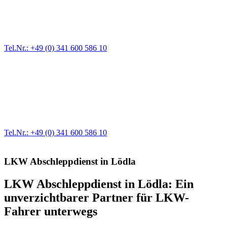
Ein Reifen ist platt, der Wagen springt nicht an – Pannen gibt es
immer wieder. Kleine Pannen beheben wir gleich vor Ort und
größere Reparaturen übernehmen wir in unserer Werkstatt.
Tel.Nr.: +49 (0) 341 600 586 10
Werkstatt für LKW + PKW
Egal ob Motor oder Bremsen - unsere langjährige Erfahrung und
modernste Prüftechnik machen uns zu Experten in allen Bereichen
der Fahrzeugmechanik. Selbstverständlich erhalten Sie jedes
Ersatzteil in Erstausrüster-Qualität.
Tel.Nr.: +49 (0) 341 600 586 10
LKW Abschleppdienst in Lödla
LKW Abschleppdienst in Lödla: Ein
unverzichtbarer Partner für LKW-
Fahrer unterwegs