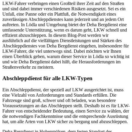
LKW-Fahrer verbringen einen Großteil ihrer Zeit auf den Straßen
und sind dabei immer verschiedenen Risiken ausgesetzt. Sei es ein
Unfall, eine Panne oder ein Plattfuß, die Notwendigkeit eines
zuverlässigen Abschleppdienstes kann jederzeit und an jedem Ort
auftreten. In Lödla und Umgebung bietet der Deha Bergdienst eine
umfassende Unterstützung, wenn es darum geht, LKW schnell und
effizient abzuschleppen. In diesem Blog-Post werden wir
ausführlich auf die vielfältigen Dienstleistungen und Stärken des
Abschleppdienstes von Deha Bergdienst eingehen, insbesondere für
LKW-Fahrer, die viel unterwegs sind. Dabei möchten wir Ihnen
einen Überblick geben, warum dieser Service in Lödla so wichtig ist
und wie Deha Bergdienst dabei hilft, die Herausforderungen im
Straßenverkehr zu meistern.
Abschleppdienst für alle LKW-Typen
Ein Abschleppdienst, der speziell auf LKW ausgerichtet ist, muss
eine Vielzahl von Anforderungen und Standards erfüllen. Die
Fahrzeuge sind groß, schwer und oft beladen, was besondere
Voraussetzungen an das Abschleppen stellt. Deshalb ist es für LKW-
Fahrer von entscheidender Bedeutung, einen Service zu wählen, der
die notwendigen Fachkenntnisse und die entsprechende Ausrüstung
hat, um alle Arten von LKW sicher zu bergung und abzuschleppen.
Deha Bergdienst in Hohenmölsen, dem festen Standort des