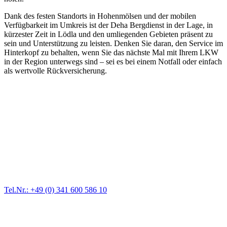
Dank des festen Standorts in Hohenmölsen und der mobilen
Verfügbarkeit im Umkreis ist der Deha Bergdienst in der Lage, in
kürzester Zeit in Lödla und den umliegenden Gebieten präsent zu
sein und Unterstützung zu leisten. Denken Sie daran, den Service im
Hinterkopf zu behalten, wenn Sie das nächste Mal mit Ihrem LKW
in der Region unterwegs sind – sei es bei einem Notfall oder einfach
als wertvolle Rückversicherung.
Abschlepp- und Bergungsdienst
Für jede Gewichtsklasse steht das passende Einsatzfahrzeug bereit,
vom Kleinkraftrad über PKW bis zu LKW und Reisebussen. Auch
Zufahrten und Parkhäuser sind für uns kein Problem.
Tel.Nr.: +49 (0) 341 600 586 10
Pannendienst für LKW + PKW