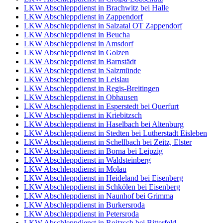
LKW Abschleppdienst in Brachwitz bei Halle
LKW Abschleppdienst in Zappendorf
LKW Abschleppdienst in Salzatal OT Zappendorf
LKW Abschleppdienst in Beucha
LKW Abschleppdienst in Amsdorf
LKW Abschleppdienst in Golzen
LKW Abschleppdienst in Barnstädt
LKW Abschleppdienst in Salzmünde
LKW Abschleppdienst in Leislau
LKW Abschleppdienst in Regis-Breitingen
LKW Abschleppdienst in Obhausen
LKW Abschleppdienst in Esperstedt bei Querfurt
LKW Abschleppdienst in Kriebitzsch
LKW Abschleppdienst in Haselbach bei Altenburg
LKW Abschleppdienst in Stedten bei Lutherstadt Eisleben
LKW Abschleppdienst in Schellbach bei Zeitz, Elster
LKW Abschleppdienst in Borna bei Leipzig
LKW Abschleppdienst in Waldsteinberg
LKW Abschleppdienst in Molau
LKW Abschleppdienst in Heideland bei Eisenberg
LKW Abschleppdienst in Schkölen bei Eisenberg
LKW Abschleppdienst in Naunhof bei Grimma
LKW Abschleppdienst in Burkersroda
LKW Abschleppdienst in Petersroda
LKW Abschleppdienst in Roitzsch bei Bitterfeld