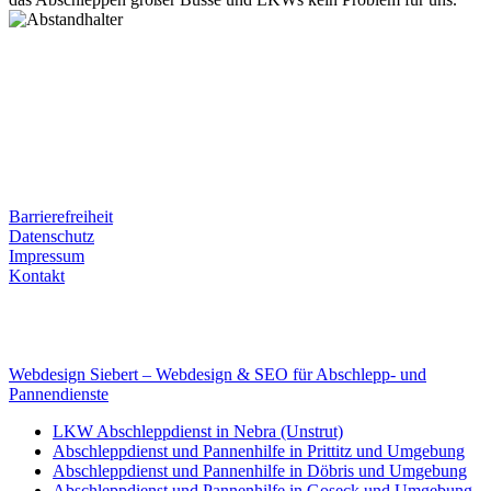
Postanschrift
Ernst-Thälmann-Str. 61
06679 Hohenmölsen
Kontaktdaten
Tel. Nr.: +49 (0) 341 600 586 10
Mobile: +49 (0) 170 415 73 72
Rechtliches
Barrierefreiheit
Datenschutz
Impressum
Kontakt
Internet
E-Mail: deha-bergedienst@gmx.de
Internet: www.autoservice-deha.de
Webdesign Siebert – Webdesign & SEO für Abschlepp- und
Pannendienste
LKW Abschleppdienst in Nebra (Unstrut)
Abschleppdienst und Pannenhilfe in Prittitz und Umgebung
Abschleppdienst und Pannenhilfe in Döbris und Umgebung
Abschleppdienst und Pannenhilfe in Goseck und Umgebung