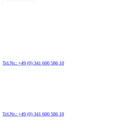
Abschlepp- und Bergungsdienst
Für jede Gewichtsklasse steht das passende Einsatzfahrzeug bereit,
vom Kleinkraftrad über PKW bis zu LKW und Reisebussen. Auch
Zufahrten und Parkhäuser sind für uns kein Problem.
Tel.Nr.: +49 (0) 341 600 586 10
Pannendienst für LKW + PKW
Ein Reifen ist platt, der Wagen springt nicht an – Pannen gibt es
immer wieder. Kleine Pannen beheben wir gleich vor Ort und
größere Reparaturen übernehmen wir in unserer Werkstatt.
Tel.Nr.: +49 (0) 341 600 586 10
Werkstatt für LKW + PKW