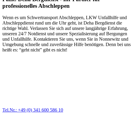
professionelles Abschleppen
Wenn es um Schwertransport Abschleppen, LKW Unfallhilfe und
Abschleppdienst rund um die Uhr geht, ist Deha Bergdienst die
richtige Wahl. Verlassen Sie sich auf unsere langjährige Erfahrung,
unseren 24/7 Notdienst und unsere Spezialisierung auf Bergungen
und Unfallhilfe. Kontaktieren Sie uns, wenn Sie in Nonnewitz und
Umgebung schnelle und zuverlässige Hilfe benötigen. Denn bei uns
heißt es: “geht nicht” gibt es nicht!
Abschlepp- und Bergungsdienst
Für jede Gewichtsklasse steht das passende Einsatzfahrzeug bereit,
vom Kleinkraftrad über PKW bis zu LKW und Reisebussen. Auch
Zufahrten und Parkhäuser sind für uns kein Problem.
Tel.Nr.: +49 (0) 341 600 586 10
Pannendienst für LKW + PKW