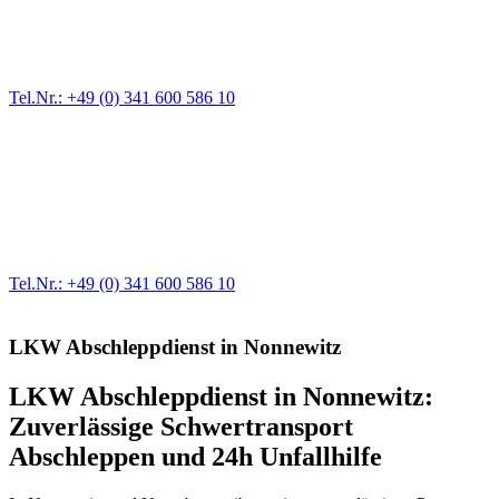
Ein Reifen ist platt, der Wagen springt nicht an – Pannen gibt es
immer wieder. Kleine Pannen beheben wir gleich vor Ort und
größere Reparaturen übernehmen wir in unserer Werkstatt.
Tel.Nr.: +49 (0) 341 600 586 10
Werkstatt für LKW + PKW
Egal ob Motor oder Bremsen - unsere langjährige Erfahrung und
modernste Prüftechnik machen uns zu Experten in allen Bereichen
der Fahrzeugmechanik. Selbstverständlich erhalten Sie jedes
Ersatzteil in Erstausrüster-Qualität.
Tel.Nr.: +49 (0) 341 600 586 10
LKW Abschleppdienst in Nonnewitz
LKW Abschleppdienst in Nonnewitz:
Zuverlässige Schwertransport
Abschleppen und 24h Unfallhilfe