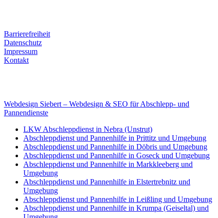
Tel. Nr.: +49 (0) 341 600 586 10
Mobile: +49 (0) 170 415 73 72
Rechtliches
Barrierefreiheit
Datenschutz
Impressum
Kontakt
Internet
E-Mail: deha-bergedienst@gmx.de
Internet: www.autoservice-deha.de
Webdesign Siebert – Webdesign & SEO für Abschlepp- und
Pannendienste
LKW Abschleppdienst in Nebra (Unstrut)
Abschleppdienst und Pannenhilfe in Prittitz und Umgebung
Abschleppdienst und Pannenhilfe in Döbris und Umgebung
Abschleppdienst und Pannenhilfe in Goseck und Umgebung
Abschleppdienst und Pannenhilfe in Markkleeberg und
Umgebung
Abschleppdienst und Pannenhilfe in Elstertrebnitz und
Umgebung
Abschleppdienst und Pannenhilfe in Leißling und Umgebung
Abschleppdienst und Pannenhilfe in Krumpa (Geiseltal) und
Umgebung