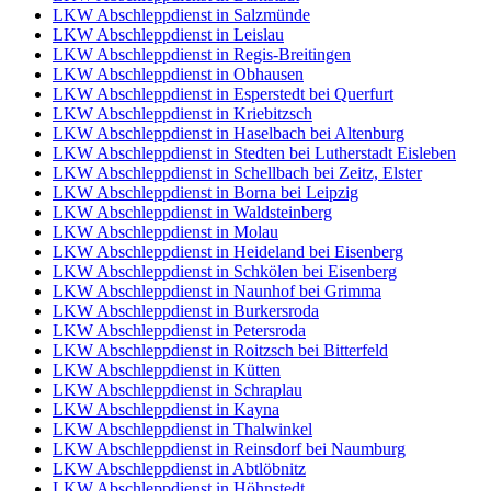
LKW Abschleppdienst in Salzmünde
LKW Abschleppdienst in Leislau
LKW Abschleppdienst in Regis-Breitingen
LKW Abschleppdienst in Obhausen
LKW Abschleppdienst in Esperstedt bei Querfurt
LKW Abschleppdienst in Kriebitzsch
LKW Abschleppdienst in Haselbach bei Altenburg
LKW Abschleppdienst in Stedten bei Lutherstadt Eisleben
LKW Abschleppdienst in Schellbach bei Zeitz, Elster
LKW Abschleppdienst in Borna bei Leipzig
LKW Abschleppdienst in Waldsteinberg
LKW Abschleppdienst in Molau
LKW Abschleppdienst in Heideland bei Eisenberg
LKW Abschleppdienst in Schkölen bei Eisenberg
LKW Abschleppdienst in Naunhof bei Grimma
LKW Abschleppdienst in Burkersroda
LKW Abschleppdienst in Petersroda
LKW Abschleppdienst in Roitzsch bei Bitterfeld
LKW Abschleppdienst in Kütten
LKW Abschleppdienst in Schraplau
LKW Abschleppdienst in Kayna
LKW Abschleppdienst in Thalwinkel
LKW Abschleppdienst in Reinsdorf bei Naumburg
LKW Abschleppdienst in Abtlöbnitz
LKW Abschleppdienst in Höhnstedt