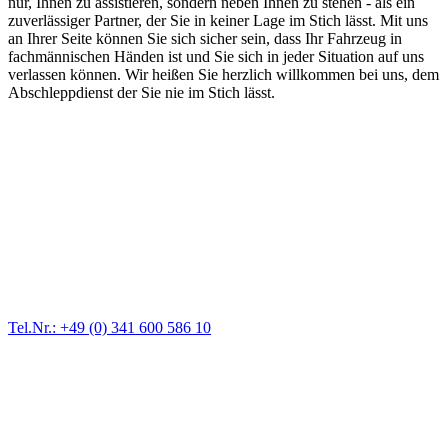
nur, Ihnen zu assistieren, sondern neben Ihnen zu stehen - als ein
zuverlässiger Partner, der Sie in keiner Lage im Stich lässt. Mit uns
an Ihrer Seite können Sie sich sicher sein, dass Ihr Fahrzeug in
fachmännischen Händen ist und Sie sich in jeder Situation auf uns
verlassen können. Wir heißen Sie herzlich willkommen bei uns, dem
Abschleppdienst der Sie nie im Stich lässt.
Abschlepp- und Bergungsdienst
Für jede Gewichtsklasse steht das passende Einsatzfahrzeug bereit,
vom Kleinkraftrad über PKW bis zu LKW und Reisebussen. Auch
Zufahrten und Parkhäuser sind für uns kein Problem.
Tel.Nr.: +49 (0) 341 600 586 10
Pannendienst für LKW + PKW
Ein Reifen ist platt, der Wagen springt nicht an – Pannen gibt es
immer wieder. Kleine Pannen beheben wir gleich vor Ort und