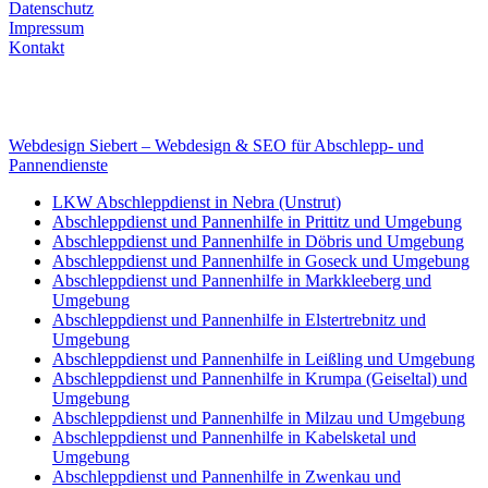
Datenschutz
Impressum
Kontakt
Internet
E-Mail: deha-bergedienst@gmx.de
Internet: www.autoservice-deha.de
Webdesign Siebert – Webdesign & SEO für Abschlepp- und
Pannendienste
LKW Abschleppdienst in Nebra (Unstrut)
Abschleppdienst und Pannenhilfe in Prittitz und Umgebung
Abschleppdienst und Pannenhilfe in Döbris und Umgebung
Abschleppdienst und Pannenhilfe in Goseck und Umgebung
Abschleppdienst und Pannenhilfe in Markkleeberg und
Umgebung
Abschleppdienst und Pannenhilfe in Elstertrebnitz und
Umgebung
Abschleppdienst und Pannenhilfe in Leißling und Umgebung
Abschleppdienst und Pannenhilfe in Krumpa (Geiseltal) und
Umgebung
Abschleppdienst und Pannenhilfe in Milzau und Umgebung
Abschleppdienst und Pannenhilfe in Kabelsketal und
Umgebung
Abschleppdienst und Pannenhilfe in Zwenkau und