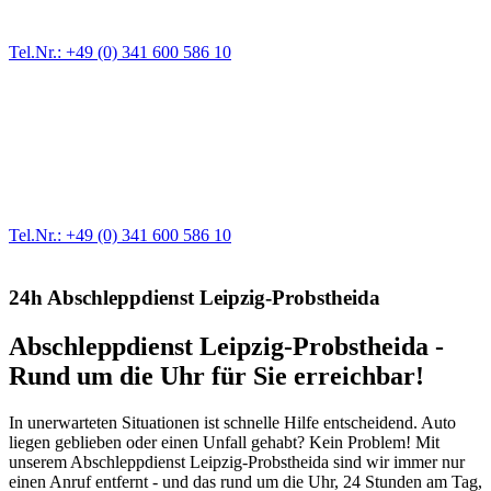
größere Reparaturen übernehmen wir in unserer Werkstatt.
Tel.Nr.: +49 (0) 341 600 586 10
Werkstatt für LKW + PKW
Egal ob Motor oder Bremsen - unsere langjährige Erfahrung und
modernste Prüftechnik machen uns zu Experten in allen Bereichen
der Fahrzeugmechanik. Selbstverständlich erhalten Sie jedes
Ersatzteil in Erstausrüster-Qualität.
Tel.Nr.: +49 (0) 341 600 586 10
24h Abschleppdienst Leipzig-Probstheida
Abschleppdienst Leipzig-Probstheida -
Rund um die Uhr für Sie erreichbar!
In unerwarteten Situationen ist schnelle Hilfe entscheidend. Auto
liegen geblieben oder einen Unfall gehabt? Kein Problem! Mit
unserem Abschleppdienst Leipzig-Probstheida sind wir immer nur
einen Anruf entfernt - und das rund um die Uhr, 24 Stunden am Tag,