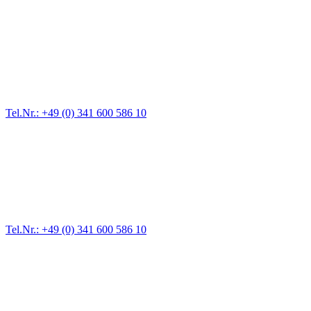
Abschlepp- und Bergungsdienst
Für jede Gewichtsklasse steht das passende Einsatzfahrzeug bereit,
vom Kleinkraftrad über PKW bis zu LKW und Reisebussen. Auch
Zufahrten und Parkhäuser sind für uns kein Problem.
Tel.Nr.: +49 (0) 341 600 586 10
Pannendienst für LKW + PKW
Ein Reifen ist platt, der Wagen springt nicht an – Pannen gibt es
immer wieder. Kleine Pannen beheben wir gleich vor Ort und
größere Reparaturen übernehmen wir in unserer Werkstatt.
Tel.Nr.: +49 (0) 341 600 586 10
Werkstatt für LKW + PKW
Egal ob Motor oder Bremsen - unsere langjährige Erfahrung und
modernste Prüftechnik machen uns zu Experten in allen Bereichen