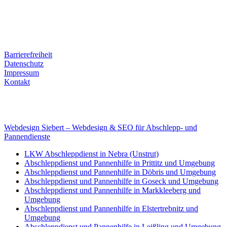
Kontaktdaten
Tel. Nr.: +49 (0) 341 600 586 10
Mobile: +49 (0) 170 415 73 72
Rechtliches
Barrierefreiheit
Datenschutz
Impressum
Kontakt
Internet
E-Mail: deha-bergedienst@gmx.de
Internet: www.autoservice-deha.de
Webdesign Siebert – Webdesign & SEO für Abschlepp- und
Pannendienste
LKW Abschleppdienst in Nebra (Unstrut)
Abschleppdienst und Pannenhilfe in Prittitz und Umgebung
Abschleppdienst und Pannenhilfe in Döbris und Umgebung
Abschleppdienst und Pannenhilfe in Goseck und Umgebung
Abschleppdienst und Pannenhilfe in Markkleeberg und
Umgebung
Abschleppdienst und Pannenhilfe in Elstertrebnitz und
Umgebung
Abschleppdienst und Pannenhilfe in Leißling und Umgebung