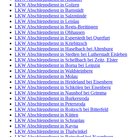
LKW Abschleppdienst in Golzen
LKW Abschleppdienst in Barnstädt
LKW Abschleppdienst in Salzmünde
LKW Abschleppdienst in Leislau
LKW Abschleppdienst in Regis-Breitingen
LKW Abschleppdienst in Obhausen
LKW Abschleppdienst in Esperstedt bei Querfurt
LKW Abschleppdienst in Kriebitzsch
LKW Abschleppdienst in Haselbach bei Altenburg
LKW Abschleppdienst in Stedten bei Lutherstadt Eisleben
LKW Abschleppdienst in Schellbach bei Zeitz, Elster
LKW Abschleppdienst in Borna bei Leipzig
LKW Abschleppdienst in Waldsteinberg
LKW Abschleppdienst in Molau
LKW Abschleppdienst in Heideland bei Eisenberg
LKW Abschleppdienst in Schkölen bei Eisenberg
LKW Abschleppdienst in Naunhof bei Grimma
LKW Abschleppdienst in Burkersroda
LKW Abschleppdienst in Petersroda
LKW Abschleppdienst in Roitzsch bei Bitterfeld
LKW Abschleppdienst in Kütten
LKW Abschleppdienst in Schraplau
LKW Abschleppdienst in Kayna
LKW Abschleppdienst in Thalwinkel
LKW Abschleppdienst in Reinsdorf bei Naumburg