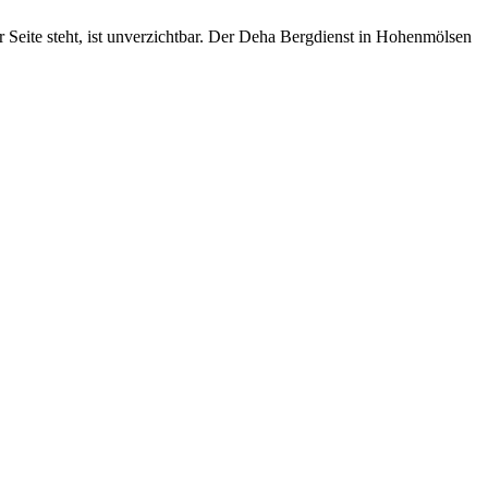
 Seite steht, ist unverzichtbar. Der Deha Bergdienst in Hohenmölsen
ten und Parkhäuser sind für uns kein Problem.
raturen übernehmen wir in unserer Werkstatt.
ugmechanik. Selbstverständlich erhalten Sie jedes Ersatzteil in