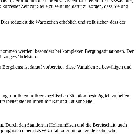
 haben, der rund um die Uhr einsatzbereit ist. Gerade für LKW-Fahrer,
 kürzester Zeit zur Stelle zu sein und dafür zu sorgen, dass Sie und
es reduziert die Wartezeiten erheblich und stellt sicher, dass der
 genommen werden, besonders bei komplexen Bergungssituationen. Der
it zu gewährleisten.
ergdienst ist darauf vorbereitet, diese Variablen zu bewältigen und
g, um Ihnen in Ihrer spezifischen Situation bestmöglich zu helfen.
tarbeiter stehen Ihnen mit Rat und Tat zur Seite.
mt. Durch den Standort in Hohenmölsen und die Bereitschaft, auch
 Bergung nach einem LKW-Unfall oder um generelle technische