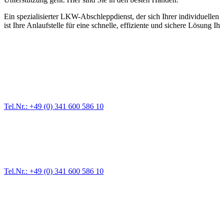
Ein spezialisierter LKW-Abschleppdienst, der sich Ihrer individuell
ist Ihre Anlaufstelle für eine schnelle, effiziente und sichere Lösung I
Abschlepp- und Bergungsdienst
Für jede Gewichtsklasse steht das passende Einsatzfahrzeug bereit,
Tel.Nr.: +49 (0) 341 600 586 10
Pannendienst für LKW + PKW
Ein Reifen ist platt, der Wagen springt nicht an – Pannen gibt es im
Tel.Nr.: +49 (0) 341 600 586 10
Werkstatt für LKW + PKW
Egal ob Motor oder Bremsen - unsere langjährige Erfahrung und moder