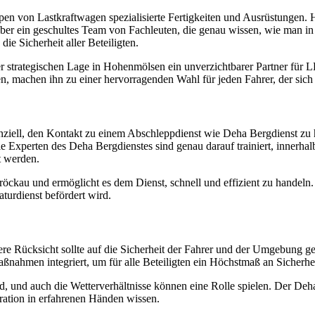
n von Lastkraftwagen spezialisierte Fertigkeiten und Ausrüstungen. Hi
er ein geschultes Team von Fachleuten, die genau wissen, wie man in 
ie Sicherheit aller Beteiligten.
 strategischen Lage in Hohenmölsen ein unverzichtbarer Partner für LK
n, machen ihn zu einer hervorragenden Wahl für jeden Fahrer, der sich 
senziell, den Kontakt zu einem Abschleppdienst wie Deha Bergdienst zu
Die Experten des Deha Bergdienstes sind genau darauf trainiert, innerhalb
t werden.
ckau und ermöglicht es dem Dienst, schnell und effizient zu handeln. Di
turdienst befördert wird.
ere Rücksicht sollte auf die Sicherheit der Fahrer und der Umgebung
aßnahmen integriert, um für alle Beteiligten ein Höchstmaß an Sicherhe
nd auch die Wetterverhältnisse können eine Rolle spielen. Der Deha B
ration in erfahrenen Händen wissen.