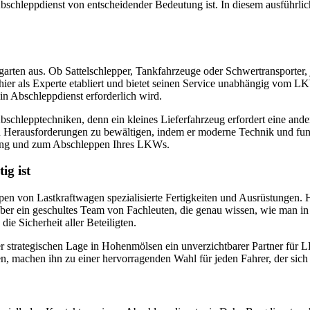
r Abschleppdienst von entscheidender Bedeutung ist. In diesem ausführ
garten aus. Ob Sattelschlepper, Tankfahrzeuge oder Schwertransporte
ier als Experte etabliert und bietet seinen Service unabhängig vom 
 ein Abschleppdienst erforderlich wird.
e Abschlepptechniken, denn ein kleines Lieferfahrzeug erfordert eine a
en Herausforderungen zu bewältigen, indem er moderne Technik und fund
gung und zum Abschleppen Ihres LKWs.
ig ist
n von Lastkraftwagen spezialisierte Fertigkeiten und Ausrüstungen. Hi
er ein geschultes Team von Fachleuten, die genau wissen, wie man in 
ie Sicherheit aller Beteiligten.
 strategischen Lage in Hohenmölsen ein unverzichtbarer Partner für LK
n, machen ihn zu einer hervorragenden Wahl für jeden Fahrer, der sich 