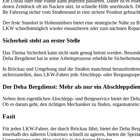
Ein Unfall oder eine Panne kann jederzeit passieren. Daher ist es es
denen Zeitdruck oft im Nacken sitzt, ist schnelle Hilfe unerlässlich. 
Ihr Fahrzeug sicher vom Straßenrand in eine sichere Position gebrach
Der feste Standort in Hohenmölsen bietet eine strategische Nähe zu Brö
LKW schnellstmöglich wieder einsatzbereit oder zum nächsten Repara
Sicherheit steht an erster Stelle
Das Thema Sicherheit kann nicht stark genug betont werden. Besond
Deha Bergdienst hat in seine Arbeitsprozesse erhebliche Sicherheitsm
In Bröckau und Umgebung sind die Straßen manchmal herausfordernd, u
sicherzustellen, dass LKW-Fahrer jede Abschlepp- oder Bergungsope
Der Deha Bergdienst: Mehr als nur ein Abschleppdien
Neben dem eigentlichen Abschlepp- und Bergeservice bietet der Deha 
Ob es darum geht, den richtigen Mechaniker zu finden, organisatorisch
Fazit
Für jeden LKW-Fahrer, der durch Bröckau fährt, bietet der Deha Ber
innerhalb des näheren Umkreises schnell zu agieren, bieten die Spe
Unterstützung geht: Hier sind Sie in den besten Händen.