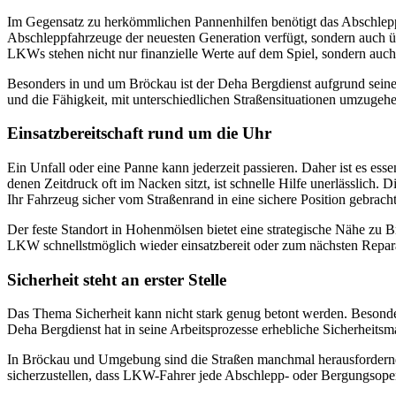
Im Gegensatz zu herkömmlichen Pannenhilfen benötigt das Abschleppe
Abschleppfahrzeuge der neuesten Generation verfügt, sondern auch üb
LKWs stehen nicht nur finanzielle Werte auf dem Spiel, sondern auch d
Besonders in und um Bröckau ist der Deha Bergdienst aufgrund seiner
und die Fähigkeit, mit unterschiedlichen Straßensituationen umzugehe
Einsatzbereitschaft rund um die Uhr
Ein Unfall oder eine Panne kann jederzeit passieren. Daher ist es es
denen Zeitdruck oft im Nacken sitzt, ist schnelle Hilfe unerlässlich. 
Ihr Fahrzeug sicher vom Straßenrand in eine sichere Position gebrach
Der feste Standort in Hohenmölsen bietet eine strategische Nähe zu Brö
LKW schnellstmöglich wieder einsatzbereit oder zum nächsten Repara
Sicherheit steht an erster Stelle
Das Thema Sicherheit kann nicht stark genug betont werden. Besond
Deha Bergdienst hat in seine Arbeitsprozesse erhebliche Sicherheitsm
In Bröckau und Umgebung sind die Straßen manchmal herausfordernd, u
sicherzustellen, dass LKW-Fahrer jede Abschlepp- oder Bergungsope