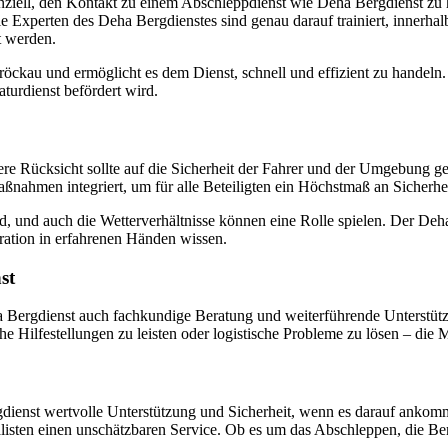
senziell, den Kontakt zu einem Abschleppdienst wie Deha Bergdienst zu
Die Experten des Deha Bergdienstes sind genau darauf trainiert, innerhalb
t werden.
ckau und ermöglicht es dem Dienst, schnell und effizient zu handeln. Di
turdienst befördert wird.
ere Rücksicht sollte auf die Sicherheit der Fahrer und der Umgebung
aßnahmen integriert, um für alle Beteiligten ein Höchstmaß an Sicherhe
nd auch die Wetterverhältnisse können eine Rolle spielen. Der Deha B
ration in erfahrenen Händen wissen.
st
Bergdienst auch fachkundige Beratung und weiterführende Unterstützun
e Hilfestellungen zu leisten oder logistische Probleme zu lösen – die Mi
gdienst wertvolle Unterstützung und Sicherheit, wenn es darauf ankom
zialisten einen unschätzbaren Service. Ob es um das Abschleppen, die