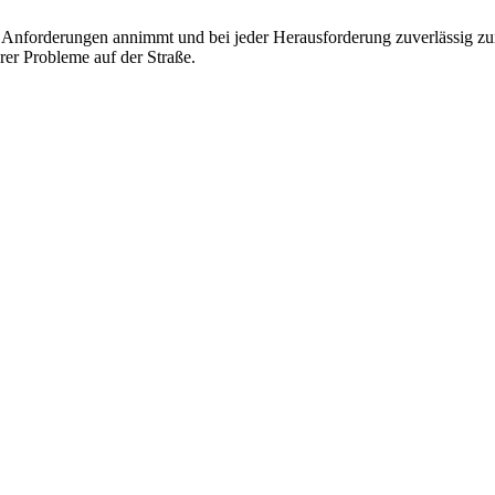
en Anforderungen annimmt und bei jeder Herausforderung zuverlässig zur
hrer Probleme auf der Straße.
 vom Kleinkraftrad über PKW bis zu LKW und Reisebussen. Auch Zufahr
mer wieder. Kleine Pannen beheben wir gleich vor Ort und größere Repa
nste Prüftechnik machen uns zu Experten in allen Bereichen der Fahrze