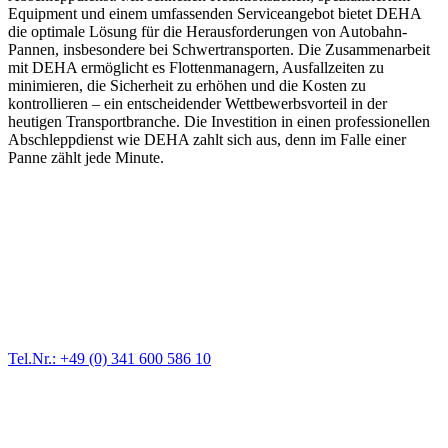
Equipment und einem umfassenden Serviceangebot bietet DEHA
die optimale Lösung für die Herausforderungen von Autobahn-
Pannen, insbesondere bei Schwertransporten. Die Zusammenarbeit
mit DEHA ermöglicht es Flottenmanagern, Ausfallzeiten zu
minimieren, die Sicherheit zu erhöhen und die Kosten zu
kontrollieren – ein entscheidender Wettbewerbsvorteil in der
heutigen Transportbranche. Die Investition in einen professionellen
Abschleppdienst wie DEHA zahlt sich aus, denn im Falle einer
Panne zählt jede Minute.
Abschlepp- und Bergungsdienst
Für jede Gewichtsklasse steht das passende Einsatzfahrzeug bereit,
vom Kleinkraftrad über PKW bis zu LKW und Reisebussen. Auch
Zufahrten und Parkhäuser sind für uns kein Problem.
Tel.Nr.: +49 (0) 341 600 586 10
Pannendienst für LKW + PKW