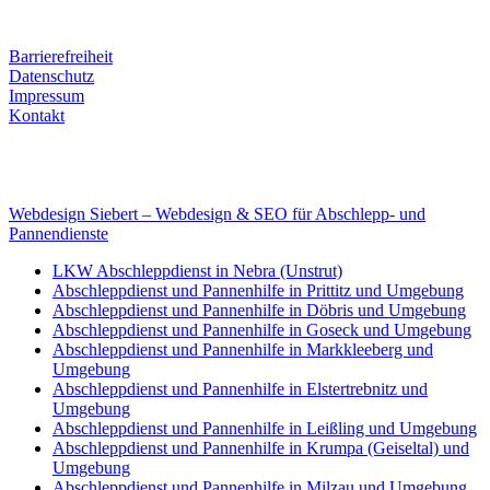
Mobile: +49 (0) 170 415 73 72
Rechtliches
Barrierefreiheit
Datenschutz
Impressum
Kontakt
Internet
E-Mail: deha-bergedienst@gmx.de
Internet: www.autoservice-deha.de
Webdesign Siebert – Webdesign & SEO für Abschlepp- und
Pannendienste
LKW Abschleppdienst in Nebra (Unstrut)
Abschleppdienst und Pannenhilfe in Prittitz und Umgebung
Abschleppdienst und Pannenhilfe in Döbris und Umgebung
Abschleppdienst und Pannenhilfe in Goseck und Umgebung
Abschleppdienst und Pannenhilfe in Markkleeberg und
Umgebung
Abschleppdienst und Pannenhilfe in Elstertrebnitz und
Umgebung
Abschleppdienst und Pannenhilfe in Leißling und Umgebung
Abschleppdienst und Pannenhilfe in Krumpa (Geiseltal) und
Umgebung
Abschleppdienst und Pannenhilfe in Milzau und Umgebung