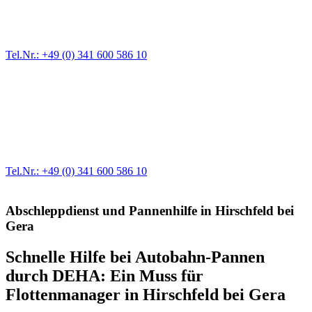
Ein Reifen ist platt, der Wagen springt nicht an – Pannen gibt es
immer wieder. Kleine Pannen beheben wir gleich vor Ort und
größere Reparaturen übernehmen wir in unserer Werkstatt.
Tel.Nr.: +49 (0) 341 600 586 10
Werkstatt für LKW + PKW
Egal ob Motor oder Bremsen - unsere langjährige Erfahrung und
modernste Prüftechnik machen uns zu Experten in allen Bereichen
der Fahrzeugmechanik. Selbstverständlich erhalten Sie jedes
Ersatzteil in Erstausrüster-Qualität.
Tel.Nr.: +49 (0) 341 600 586 10
Abschleppdienst und Pannenhilfe in Hirschfeld bei
Gera
Schnelle Hilfe bei Autobahn-Pannen
durch DEHA: Ein Muss für
Flottenmanager in Hirschfeld bei Gera