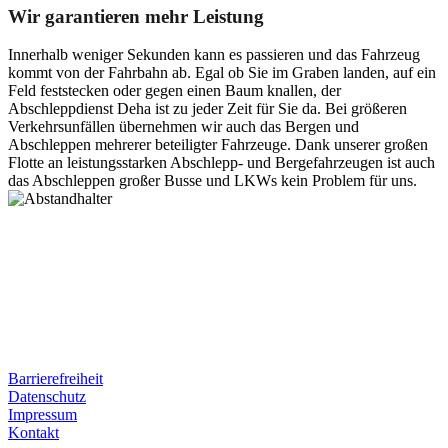
Wir garantieren mehr Leistung
Innerhalb weniger Sekunden kann es passieren und das Fahrzeug
kommt von der Fahrbahn ab. Egal ob Sie im Graben landen, auf ein
Feld feststecken oder gegen einen Baum knallen, der
Abschleppdienst Deha ist zu jeder Zeit für Sie da. Bei größeren
Verkehrsunfällen übernehmen wir auch das Bergen und
Abschleppen mehrerer beteiligter Fahrzeuge. Dank unserer großen
Flotte an leistungsstarken Abschlepp- und Bergefahrzeugen ist auch
das Abschleppen großer Busse und LKWs kein Problem für uns.
Postanschrift
Ernst-Thälmann-Str. 61
06679 Hohenmölsen
Kontaktdaten
Tel. Nr.: +49 (0) 341 600 586 10
Mobile: +49 (0) 170 415 73 72
Rechtliches
Barrierefreiheit
Datenschutz
Impressum
Kontakt