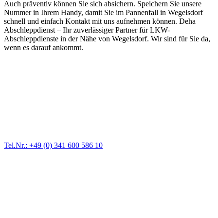
Auch präventiv können Sie sich absichern. Speichern Sie unsere
Nummer in Ihrem Handy, damit Sie im Pannenfall in Wegelsdorf
schnell und einfach Kontakt mit uns aufnehmen können. Deha
Abschleppdienst – Ihr zuverlässiger Partner für LKW-
Abschleppdienste in der Nähe von Wegelsdorf. Wir sind für Sie da,
wenn es darauf ankommt.
Abschlepp- und Bergungsdienst
Für jede Gewichtsklasse steht das passende Einsatzfahrzeug bereit,
vom Kleinkraftrad über PKW bis zu LKW und Reisebussen. Auch
Zufahrten und Parkhäuser sind für uns kein Problem.
Tel.Nr.: +49 (0) 341 600 586 10
Pannendienst für LKW + PKW
Ein Reifen ist platt, der Wagen springt nicht an – Pannen gibt es
immer wieder. Kleine Pannen beheben wir gleich vor Ort und
größere Reparaturen übernehmen wir in unserer Werkstatt.