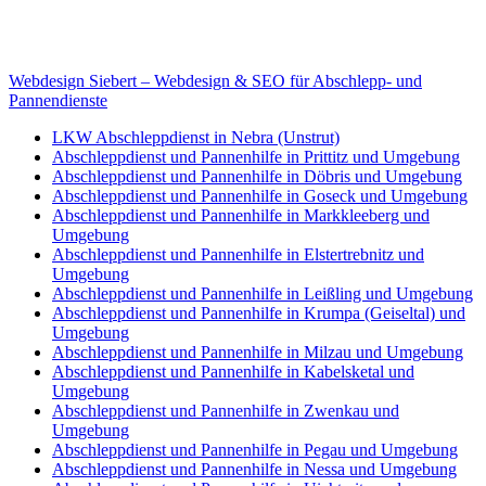
Internet
E-Mail: deha-bergedienst@gmx.de
Internet: www.autoservice-deha.de
Webdesign Siebert – Webdesign & SEO für Abschlepp- und
Pannendienste
LKW Abschleppdienst in Nebra (Unstrut)
Abschleppdienst und Pannenhilfe in Prittitz und Umgebung
Abschleppdienst und Pannenhilfe in Döbris und Umgebung
Abschleppdienst und Pannenhilfe in Goseck und Umgebung
Abschleppdienst und Pannenhilfe in Markkleeberg und
Umgebung
Abschleppdienst und Pannenhilfe in Elstertrebnitz und
Umgebung
Abschleppdienst und Pannenhilfe in Leißling und Umgebung
Abschleppdienst und Pannenhilfe in Krumpa (Geiseltal) und
Umgebung
Abschleppdienst und Pannenhilfe in Milzau und Umgebung
Abschleppdienst und Pannenhilfe in Kabelsketal und
Umgebung
Abschleppdienst und Pannenhilfe in Zwenkau und
Umgebung
Abschleppdienst und Pannenhilfe in Pegau und Umgebung
Abschleppdienst und Pannenhilfe in Nessa und Umgebung