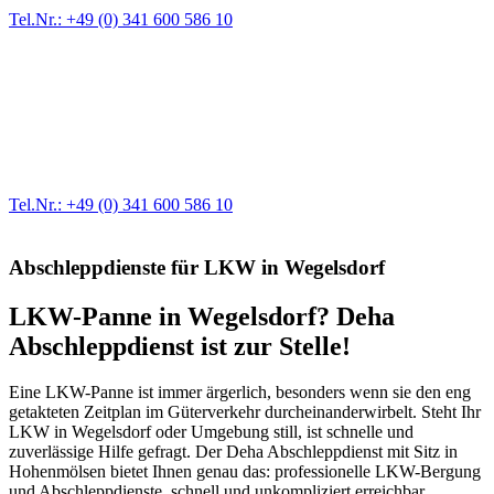
Tel.Nr.: +49 (0) 341 600 586 10
Werkstatt für LKW + PKW
Egal ob Motor oder Bremsen - unsere langjährige Erfahrung und
modernste Prüftechnik machen uns zu Experten in allen Bereichen
der Fahrzeugmechanik. Selbstverständlich erhalten Sie jedes
Ersatzteil in Erstausrüster-Qualität.
Tel.Nr.: +49 (0) 341 600 586 10
Abschleppdienste für LKW in Wegelsdorf
LKW-Panne in Wegelsdorf? Deha
Abschleppdienst ist zur Stelle!
Eine LKW-Panne ist immer ärgerlich, besonders wenn sie den eng
getakteten Zeitplan im Güterverkehr durcheinanderwirbelt. Steht Ihr
LKW in Wegelsdorf oder Umgebung still, ist schnelle und
zuverlässige Hilfe gefragt. Der Deha Abschleppdienst mit Sitz in
Hohenmölsen bietet Ihnen genau das: professionelle LKW-Bergung
und Abschleppdienste, schnell und unkompliziert erreichbar.