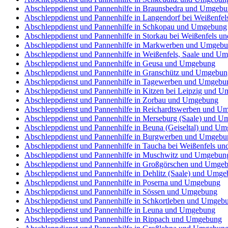
Abschleppdienst und Pannenhilfe in Braunsbedra und Umgeb
Abschleppdienst und Pannenhilfe in Langendorf bei Weißenf
Abschleppdienst und Pannenhilfe in Schkopau und Umgebung
Abschleppdienst und Pannenhilfe in Storkau bei Weißenfels 
Abschleppdienst und Pannenhilfe in Markwerben und Umgeb
Abschleppdienst und Pannenhilfe in Weißenfels, Saale und U
Abschleppdienst und Pannenhilfe in Geusa und Umgebung
Abschleppdienst und Pannenhilfe in Granschütz und Umgebun
Abschleppdienst und Pannenhilfe in Tagewerben und Umgebu
Abschleppdienst und Pannenhilfe in Kitzen bei Leipzig und 
Abschleppdienst und Pannenhilfe in Zorbau und Umgebung
Abschleppdienst und Pannenhilfe in Reichardtswerben und U
Abschleppdienst und Pannenhilfe in Merseburg (Saale) und 
Abschleppdienst und Pannenhilfe in Beuna (Geiseltal) und U
Abschleppdienst und Pannenhilfe in Burgwerben und Umgebu
Abschleppdienst und Pannenhilfe in Taucha bei Weißenfels 
Abschleppdienst und Pannenhilfe in Muschwitz und Umgebun
Abschleppdienst und Pannenhilfe in Großgörschen und Umge
Abschleppdienst und Pannenhilfe in Dehlitz (Saale) und Umg
Abschleppdienst und Pannenhilfe in Poserna und Umgebung
Abschleppdienst und Pannenhilfe in Sössen und Umgebung
Abschleppdienst und Pannenhilfe in Schkortleben und Umgeb
Abschleppdienst und Pannenhilfe in Leuna und Umgebung
Abschleppdienst und Pannenhilfe in Rippach und Umgebung