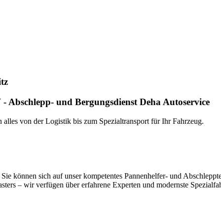
nste Prüftechnik machen uns zu Experten in allen Bereichen der Fahrze
tz
- Abschlepp- und Bergungsdienst Deha Autoservice
alles von der Logistik bis zum Spezialtransport für Ihr Fahrzeug.
Sie können sich auf unser kompetentes Pannenhelfer- und Abschlepptea
ers – wir verfügen über erfahrene Experten und modernste Spezialfahrz