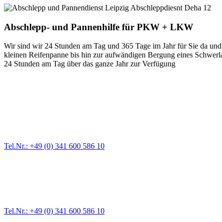
Abschlepp- und Pannenhilfe für PKW + LKW
Wir sind wir 24 Stunden am Tag und 365 Tage im Jahr für Sie da und 
kleinen Reifenpanne bis hin zur aufwändigen Bergung eines Schwerlast
24 Stunden am Tag über das ganze Jahr zur Verfügung
Abschlepp- und Bergungsdienst
Für jede Gewichtsklasse steht das passende Einsatzfahrzeug bereit,
Tel.Nr.: +49 (0) 341 600 586 10
Pannendienst für LKW + PKW
Ein Reifen ist platt, der Wagen springt nicht an – Pannen gibt es im
Tel.Nr.: +49 (0) 341 600 586 10