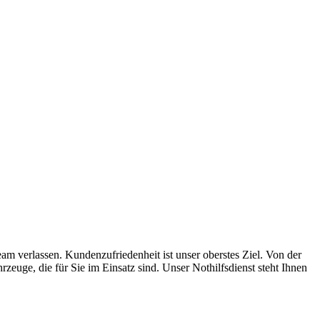
ugmechanik. Selbstverständlich erhalten Sie jedes Ersatzteil in
m verlassen. Kundenzufriedenheit ist unser oberstes Ziel. Von der
euge, die für Sie im Einsatz sind. Unser Nothilfsdienst steht Ihnen