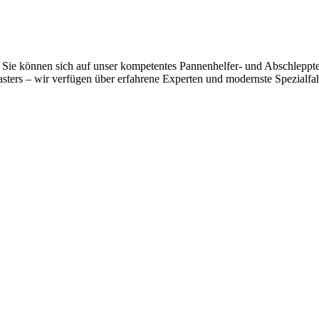
Sie können sich auf unser kompetentes Pannenhelfer- und Abschlepptea
ers – wir verfügen über erfahrene Experten und modernste Spezialfahrz
 vom Kleinkraftrad über PKW bis zu LKW und Reisebussen. Auch Zufahr
mer wieder. Kleine Pannen beheben wir gleich vor Ort und größere Repa