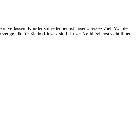
m verlassen. Kundenzufriedenheit ist unser oberstes Ziel. Von der
euge, die für Sie im Einsatz sind. Unser Nothilfsdienst steht Ihnen
ten und Parkhäuser sind für uns kein Problem.
raturen übernehmen wir in unserer Werkstatt.