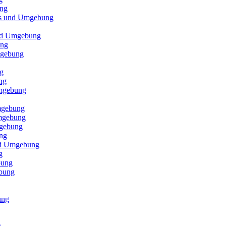
ung
els und Umgebung
und Umgebung
ung
mgebung
g
ng
Umgebung
mgebung
Umgebung
mgebung
ng
und Umgebung
g
bung
ebung
ung