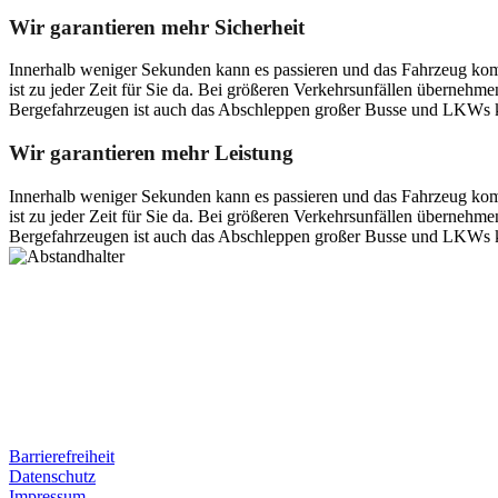
Wir garantieren mehr Sicherheit
Innerhalb weniger Sekunden kann es passieren und das Fahrzeug kom
ist zu jeder Zeit für Sie da. Bei größeren Verkehrsunfällen überneh
Bergefahrzeugen ist auch das Abschleppen großer Busse und LKWs k
Wir garantieren mehr Leistung
Innerhalb weniger Sekunden kann es passieren und das Fahrzeug kom
ist zu jeder Zeit für Sie da. Bei größeren Verkehrsunfällen überneh
Bergefahrzeugen ist auch das Abschleppen großer Busse und LKWs k
Postanschrift
Ernst-Thälmann-Str. 61
06679 Hohenmölsen
Kontaktdaten
Tel. Nr.: +49 (0) 341 600 586 10
Mobile: +49 (0) 170 415 73 72
Rechtliches
Barrierefreiheit
Datenschutz
Impressum