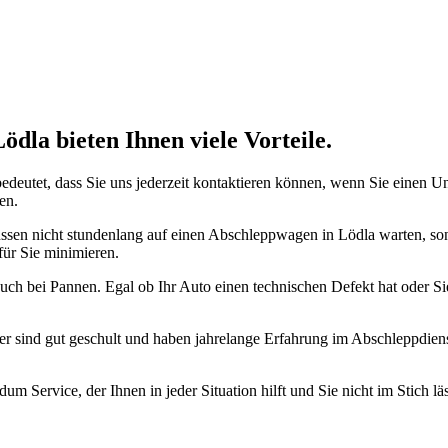
nste Prüftechnik machen uns zu Experten in allen Bereichen der Fahrze
ödla bieten Ihnen viele Vorteile.
 bedeutet, dass Sie uns jederzeit kontaktieren können, wenn Sie einen U
en.
 müssen nicht stundenlang auf einen Abschleppwagen in Lödla warten, so
für Sie minimieren.
 auch bei Pannen. Egal ob Ihr Auto einen technischen Defekt hat oder Si
Fahrer sind gut geschult und haben jahrelange Erfahrung im Abschleppdi
 Service, der Ihnen in jeder Situation hilft und Sie nicht im Stich läs