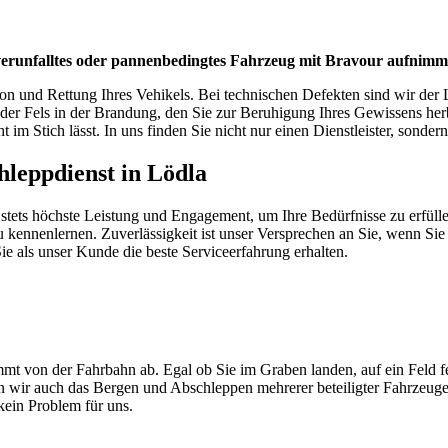
 verunfalltes oder pannenbedingtes Fahrzeug mit Bravour aufnimm
on und Rettung Ihres Vehikels. Bei technischen Defekten sind wir der L
r der Fels in der Brandung, den Sie zur Beruhigung Ihres Gewissens he
 im Stich lässt. In uns finden Sie nicht nur einen Dienstleister, sondern
chleppdienst in Lödla
 stets höchste Leistung und Engagement, um Ihre Bedürfnisse zu erfüll
kennenlernen. Zuverlässigkeit ist unser Versprechen an Sie, wenn Sie e
e als unser Kunde die beste Serviceerfahrung erhalten.
mt von der Fahrbahn ab. Egal ob Sie im Graben landen, auf ein Feld f
men wir auch das Bergen und Abschleppen mehrerer beteiligter Fahrzeug
ein Problem für uns.