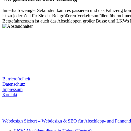
Innerhalb weniger Sekunden kann es passieren und das Fahrzeug kom
ist zu jeder Zeit für Sie da. Bei größeren Verkehrsunfällen überneh
Bergefahrzeugen ist auch das Abschleppen großer Busse und LKWs k
Postanschrift
Ernst-Thälmann-Str. 61
06679 Hohenmölsen
Kontaktdaten
Tel. Nr.: +49 (0) 341 600 586 10
Mobile: +49 (0) 170 415 73 72
Rechtliches
Barrierefreiheit
Datenschutz
Impressum
Kontakt
Internet
E-Mail: deha-bergedienst@gmx.de
Internet: www.autoservice-deha.de
Webdesign Siebert – Webdesign & SEO für Abschlepp- und Pannend
LKW Abschleppdienst in Nebra (Unstrut)