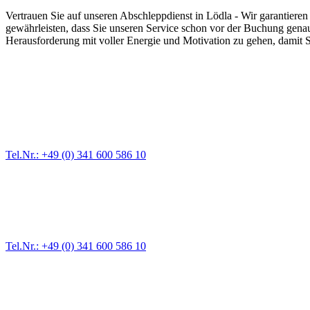
Vertrauen Sie auf unseren Abschleppdienst in Lödla - Wir garantieren
gewährleisten, dass Sie unseren Service schon vor der Buchung genau 
Herausforderung mit voller Energie und Motivation zu gehen, damit Si
Abschlepp- und Bergungsdienst
Für jede Gewichtsklasse steht das passende Einsatzfahrzeug bereit,
Tel.Nr.: +49 (0) 341 600 586 10
Pannendienst für LKW + PKW
Ein Reifen ist platt, der Wagen springt nicht an – Pannen gibt es im
Tel.Nr.: +49 (0) 341 600 586 10
Werkstatt für LKW + PKW