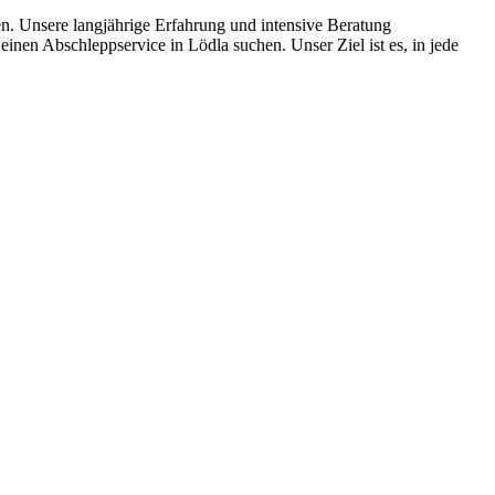
en. Unsere langjährige Erfahrung und intensive Beratung
inen Abschleppservice in Lödla suchen. Unser Ziel ist es, in jede
ten und Parkhäuser sind für uns kein Problem.
raturen übernehmen wir in unserer Werkstatt.