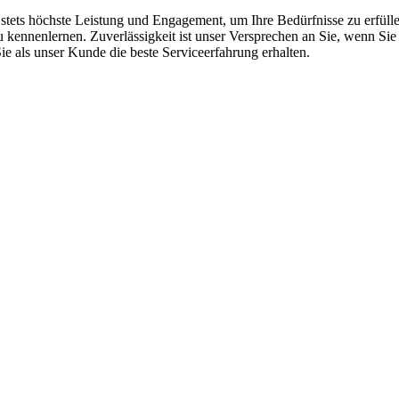
 stets höchste Leistung und Engagement, um Ihre Bedürfnisse zu erfüll
kennenlernen. Zuverlässigkeit ist unser Versprechen an Sie, wenn Sie e
e als unser Kunde die beste Serviceerfahrung erhalten.
 vom Kleinkraftrad über PKW bis zu LKW und Reisebussen. Auch Zufahr
mer wieder. Kleine Pannen beheben wir gleich vor Ort und größere Repa