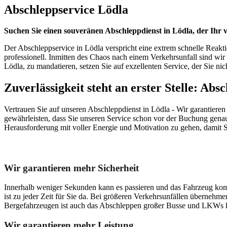
Abschleppservice Lödla
Suchen Sie einen souveränen Abschleppdienst in Lödla, der Ihr
Der Abschleppservice in Lödla verspricht eine extrem schnelle Reakti
professionell. Inmitten des Chaos nach einem Verkehrsunfall sind wi
Lödla, zu mandatieren, setzen Sie auf exzellenten Service, der Sie nicht
Zuverlässigkeit steht an erster Stelle: Abs
Vertrauen Sie auf unseren Abschleppdienst in Lödla - Wir garantieren
gewährleisten, dass Sie unseren Service schon vor der Buchung genau 
Herausforderung mit voller Energie und Motivation zu gehen, damit Si
Unser Abschleppdienst kann viel!
Wir garantieren mehr Sicherheit
Innerhalb weniger Sekunden kann es passieren und das Fahrzeug kom
ist zu jeder Zeit für Sie da. Bei größeren Verkehrsunfällen überneh
Bergefahrzeugen ist auch das Abschleppen großer Busse und LKWs k
Wir garantieren mehr Leistung