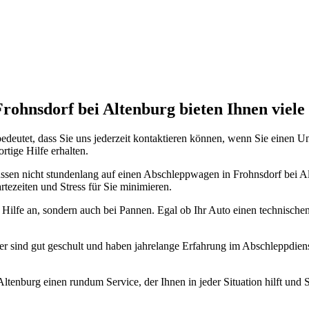
nste Prüftechnik machen uns zu Experten in allen Bereichen der Fahrze
rohnsdorf bei Altenburg bieten Ihnen viele 
 bedeutet, dass Sie uns jederzeit kontaktieren können, wenn Sie einen U
rtige Hilfe erhalten.
 müssen nicht stundenlang auf einen Abschleppwagen in Frohnsdorf bei A
tezeiten und Stress für Sie minimieren.
g Hilfe an, sondern auch bei Pannen. Egal ob Ihr Auto einen technischen
Fahrer sind gut geschult und haben jahrelange Erfahrung im Abschleppdi
tenburg einen rundum Service, der Ihnen in jeder Situation hilft und Si