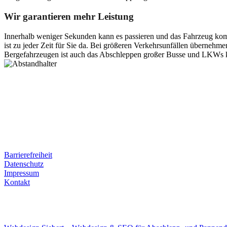
Wir garantieren mehr Leistung
Innerhalb weniger Sekunden kann es passieren und das Fahrzeug kom
ist zu jeder Zeit für Sie da. Bei größeren Verkehrsunfällen überneh
Bergefahrzeugen ist auch das Abschleppen großer Busse und LKWs k
Postanschrift
Ernst-Thälmann-Str. 61
06679 Hohenmölsen
Kontaktdaten
Tel. Nr.: +49 (0) 341 600 586 10
Mobile: +49 (0) 170 415 73 72
Rechtliches
Barrierefreiheit
Datenschutz
Impressum
Kontakt
Internet
E-Mail: deha-bergedienst@gmx.de
Internet: www.autoservice-deha.de