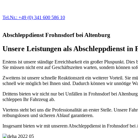
Egal ob Motor oder Bremsen - unsere langjährige Erfahrung und moder
Erstausrüster-Qualität.
Tel.Nr.: +49 (0) 341 600 586 10
Abschleppdienst Frohnsdorf bei Altenburg
Unsere Leistungen als Abschleppdienst in F
Erstens ist unsere ständige Erreichbarkeit ein großer Pluspunkt. Dies
Sie müssen nicht erst auf Geschäftszeiten warten, sondern können sofo
Zweitens ist unsere schnelle Reaktionszeit ein weiterer Vorteil. Sie
schnell wie möglich bei Ihnen sind. Dadurch können wir unnötige War
Drittens bieten wir nicht nur bei Unfällen in Frohnsdorf bei Altenbur
schleppen Ihr Fahrzeug ab.
Viertens steht bei uns die Professionalität an erster Stelle. Unsere 
reibungslosen und sicheren Ablauf garantieren.
Insgesamt bieten wir mit unserem Abschleppdienst in Frohnsdorf bei Al