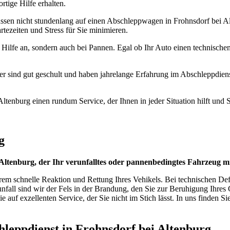
rtige Hilfe erhalten.
 müssen nicht stundenlang auf einen Abschleppwagen in Frohnsdorf bei A
tezeiten und Stress für Sie minimieren.
g Hilfe an, sondern auch bei Pannen. Egal ob Ihr Auto einen technischen
Fahrer sind gut geschult und haben jahrelange Erfahrung im Abschleppdi
tenburg einen rundum Service, der Ihnen in jeder Situation hilft und Si
g
 Altenburg, der Ihr verunfalltes oder pannenbedingtes Fahrzeug 
rem schnelle Reaktion und Rettung Ihres Vehikels. Bei technischen Defe
unfall sind wir der Fels in der Brandung, den Sie zur Beruhigung Ihre
uf exzellenten Service, der Sie nicht im Stich lässt. In uns finden Sie 
schleppdienst in Frohnsdorf bei Altenburg