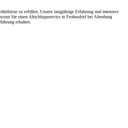
dürfnisse zu erfüllen. Unsere langjährige Erfahrung und intensive
, wenn Sie einen Abschleppservice in Frohnsdorf bei Altenburg
rfahrung erhalten.
ten und Parkhäuser sind für uns kein Problem.
raturen übernehmen wir in unserer Werkstatt.