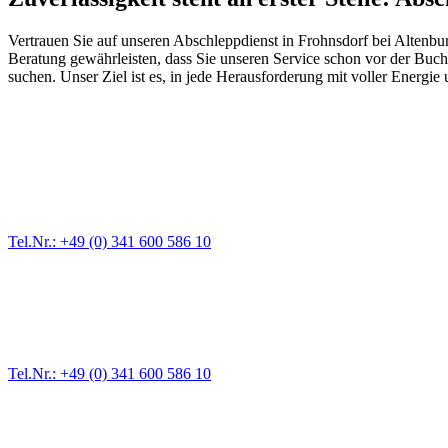
Vertrauen Sie auf unseren Abschleppdienst in Frohnsdorf bei Altenbur
Beratung gewährleisten, dass Sie unseren Service schon vor der Buch
suchen. Unser Ziel ist es, in jede Herausforderung mit voller Energie
Abschlepp- und Bergungsdienst
Für jede Gewichtsklasse steht das passende Einsatzfahrzeug bereit,
Tel.Nr.: +49 (0) 341 600 586 10
Pannendienst für LKW + PKW
Ein Reifen ist platt, der Wagen springt nicht an – Pannen gibt es im
Tel.Nr.: +49 (0) 341 600 586 10
Werkstatt für LKW + PKW