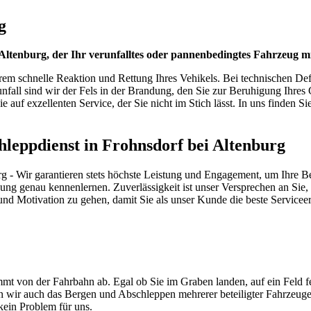
g
 Altenburg, der Ihr verunfalltes oder pannenbedingtes Fahrzeug 
rem schnelle Reaktion und Rettung Ihres Vehikels. Bei technischen Defe
unfall sind wir der Fels in der Brandung, den Sie zur Beruhigung Ihre
uf exzellenten Service, der Sie nicht im Stich lässt. In uns finden Sie 
schleppdienst in Frohnsdorf bei Altenburg
g - Wir garantieren stets höchste Leistung und Engagement, um Ihre Be
ung genau kennenlernen. Zuverlässigkeit ist unser Versprechen an Sie
 und Motivation zu gehen, damit Sie als unser Kunde die beste Servicee
mt von der Fahrbahn ab. Egal ob Sie im Graben landen, auf ein Feld f
men wir auch das Bergen und Abschleppen mehrerer beteiligter Fahrzeug
ein Problem für uns.