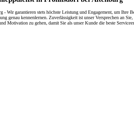
g - Wir garantieren stets höchste Leistung und Engagement, um Ihre Be
ung genau kennenlernen. Zuverlässigkeit ist unser Versprechen an Sie
 und Motivation zu gehen, damit Sie als unser Kunde die beste Servicee
 vom Kleinkraftrad über PKW bis zu LKW und Reisebussen. Auch Zufahr
mer wieder. Kleine Pannen beheben wir gleich vor Ort und größere Repa