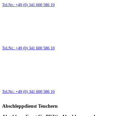
Tel.Nr.: +49 (0) 341 600 586 10
Pannendienst für LKW + PKW
Ein Reifen ist platt, der Wagen springt nicht an – Pannen gibt es
immer wieder. Kleine Pannen beheben wir gleich vor Ort und
größere Reparaturen übernehmen wir in unserer Werkstatt.
Tel.Nr.: +49 (0) 341 600 586 10
Werkstatt für LKW + PKW
Egal ob Motor oder Bremsen - unsere langjährige Erfahrung und
modernste Prüftechnik machen uns zu Experten in allen Bereichen
der Fahrzeugmechanik. Selbstverständlich erhalten Sie jedes
Ersatzteil in Erstausrüster-Qualität.
Tel.Nr.: +49 (0) 341 600 586 10
Abschleppdienst Teuchern