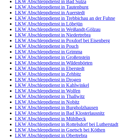
LKW Abschleppdienst in Bad Sulza
LKW Abschleppdienst in Tautenburg
LKW Abschleppdienst in Auerstedt
LKW Abschleppdienst in Trebbichau an der Fuhne
LKW Abschleppdienst in Löbejün
LKW Abschleppdienst in Weißandt-Gölzau
LKW Abschleppdienst in Niedertrebra
LKW Abschleppdienst in Poxdorf bei Eisenberg
LKW Abschleppdienst in Pouch
LKW Abschleppdienst in Grimma
LKW Abschleppdienst in Großenstein
LKW Abschleppdienst in Wildenbörten
LKW Abschleppdienst in Eberstedt
LKW Abschleppdienst in Zehbitz
LKW Abschleppdienst in Drogen
LKW Abschleppdienst in Kahlwinkel
LKW Abschleppdienst in Wolfen
LKW Abschleppdienst in Thallwitz
LKW Abschleppdienst in Nobitz
LKW Abschleppdienst in Burgholzhausen
LKW Abschleppdienst in Bad Klosterlausnitz
LKW Abschleppdienst in Mühlbeck
LKW Abschleppdienst in Rottelsdorf bei Lutherstadt
LKW Abschleppdienst in Gnetsch bei Köthen
LKW Abschleppdienst in Obertrebra