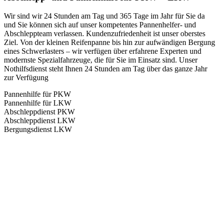
Wir sind wir 24 Stunden am Tag und 365 Tage im Jahr für Sie da
und Sie können sich auf unser kompetentes Pannenhelfer- und
Abschleppteam verlassen. Kundenzufriedenheit ist unser oberstes
Ziel. Von der kleinen Reifenpanne bis hin zur aufwändigen Bergung
eines Schwerlasters – wir verfügen über erfahrene Experten und
modernste Spezialfahrzeuge, die für Sie im Einsatz sind. Unser
Nothilfsdienst steht Ihnen 24 Stunden am Tag über das ganze Jahr
zur Verfügung
Pannenhilfe für PKW
Pannenhilfe für LKW
Abschleppdienst PKW
Abschleppdienst LKW
Bergungsdienst LKW
Abschlepp- und Bergungsdienst
Für jede Gewichtsklasse steht das passende Einsatzfahrzeug bereit,
vom Kleinkraftrad über PKW bis zu LKW und Reisebussen. Auch
Zufahrten und Parkhäuser sind für uns kein Problem.