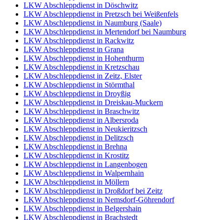
LKW Abschleppdienst in Döschwitz
LKW Abschleppdienst in Pretzsch bei Weißenfels
LKW Abschleppdienst in Naumburg (Saale)
LKW Abschleppdienst in Mertendorf bei Naumburg
LKW Abschleppdienst in Rackwitz
LKW Abschleppdienst in Grana
LKW Abschleppdienst in Hohenthurm
LKW Abschleppdienst in Kretzschau
LKW Abschleppdienst in Zeitz, Elster
LKW Abschleppdienst in Störmthal
LKW Abschleppdienst in Droyßig
LKW Abschleppdienst in Dreiskau-Muckern
LKW Abschleppdienst in Braschwitz
LKW Abschleppdienst in Albersroda
LKW Abschleppdienst in Neukieritzsch
LKW Abschleppdienst in Delitzsch
LKW Abschleppdienst in Brehna
LKW Abschleppdienst in Krostitz
LKW Abschleppdienst in Langenbogen
LKW Abschleppdienst in Walpernhain
LKW Abschleppdienst in Möllern
LKW Abschleppdienst in Droßdorf bei Zeitz
LKW Abschleppdienst in Nemsdorf-Göhrendorf
LKW Abschleppdienst in Belgershain
LKW Abschleppdienst in Brachstedt