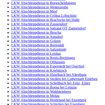
LKW Abschleppdienst in Burgscheidungen
LKW Abschleppdienst in Wetterzeube
LKW Abschleppdienst in Morl
LKW Abschleppdienst in Crölpa-Löbschütz
LKW Abschleppdienst in Brachwitz bei Halle
LKW Abschleppdienst in Zappendorf
LKW Abschleppdienst in Salzatal OT Zappendorf
LKW Abschleppdienst in Beucha
LKW Abschleppdienst in Amsdorf
LKW Abschleppdienst in Golzen
LKW Abschleppdienst in Barnstädt
LKW Abschleppdienst in Salzmünde
LKW Abschleppdienst in Leislau
LKW Abschleppdienst in Regis-Breitingen
LKW Abschleppdienst in Obhausen
LKW Abschleppdienst in Esperstedt bei Querfurt
LKW Abschleppdienst in Kriebitzsch
LKW Abschleppdienst in Haselbach bei Altenburg
LKW Abschleppdienst in Stedten bei Lutherstadt Eisleben
LKW Abschleppdienst in Schellbach bei Zeitz, Elster
LKW Abschleppdienst in Borna bei Leipzig
LKW Abschleppdienst in Waldsteinberg
LKW Abschleppdienst in Molau
LKW Abschleppdienst in Heideland bei Eisenberg
LKW Abschleppdienst in Schkölen bei Eisenberg