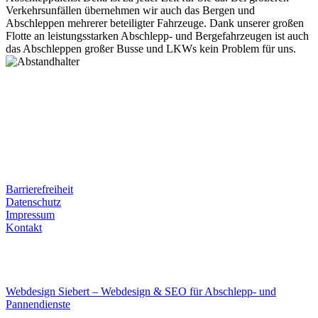
Verkehrsunfällen übernehmen wir auch das Bergen und
Abschleppen mehrerer beteiligter Fahrzeuge. Dank unserer großen
Flotte an leistungsstarken Abschlepp- und Bergefahrzeugen ist auch
das Abschleppen großer Busse und LKWs kein Problem für uns.
Postanschrift
Ernst-Thälmann-Str. 61
06679 Hohenmölsen
Kontaktdaten
Tel. Nr.: +49 (0) 341 600 586 10
Mobile: +49 (0) 170 415 73 72
Rechtliches
Barrierefreiheit
Datenschutz
Impressum
Kontakt
Internet
E-Mail: deha-bergedienst@gmx.de
Internet: www.autoservice-deha.de
Webdesign Siebert – Webdesign & SEO für Abschlepp- und
Pannendienste