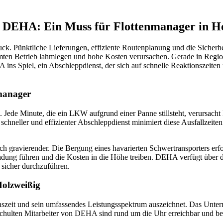
h DEHA: Ein Muss für Flottenmanager in H
. Pünktliche Lieferungen, effiziente Routenplanung und die Sicherheit
amten Betrieb lahmlegen und hohe Kosten verursachen. Gerade in Reg
ins Spiel, ein Abschleppdienst, der sich auf schnelle Reaktionszeiten u
nmanager
. Jede Minute, die ein LKW aufgrund einer Panne stillsteht, verursacht
 schneller und effizienter Abschleppdienst minimiert diese Ausfallzeite
h gravierender. Die Bergung eines havarierten Schwertransporters er
ung führen und die Kosten in die Höhe treiben. DEHA verfügt über 
sicher durchzuführen.
Holzweißig
nszeit und sein umfassendes Leistungsspektrum auszeichnet. Das Untern
schulten Mitarbeiter von DEHA sind rund um die Uhr erreichbar und ber