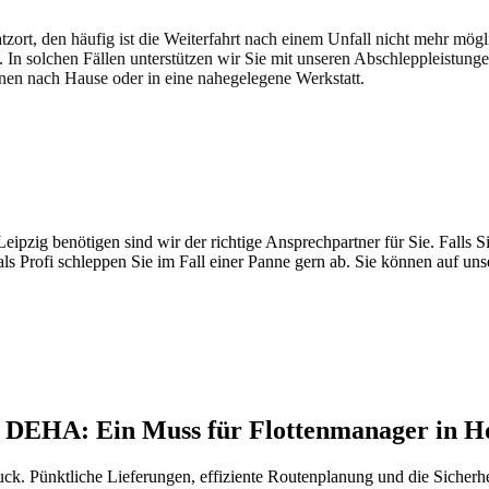
atzort, den häufig ist die Weiterfahrt nach einem Unfall nicht mehr mög
. In solchen Fällen unterstützen wir Sie mit unseren Abschleppleistung
nen nach Hause oder in eine nahegelegene Werkstatt.
t brauchen
pzig benötigen sind wir der richtige Ansprechpartner für Sie. Falls Si
ls Profi schleppen Sie im Fall einer Panne gern ab. Sie können auf un
h DEHA: Ein Muss für Flottenmanager in H
. Pünktliche Lieferungen, effiziente Routenplanung und die Sicherheit