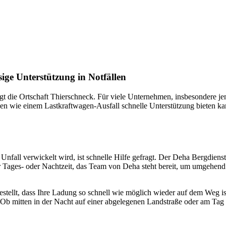
nste Prüftechnik machen uns zu Experten in allen Bereichen der Fahrze
ige Unterstützung in Notfällen
gt die Ortschaft Thierschneck. Für viele Unternehmen, insbesondere jen
ionen wie einem Lastkraftwagen-Ausfall schnelle Unterstützung bieten 
 Unfall verwickelt wird, ist schnelle Hilfe gefragt. Der Deha Bergdienst
r Tages- oder Nachtzeit, das Team von Deha steht bereit, um umgehen
rgestellt, dass Ihre Ladung so schnell wie möglich wieder auf dem Weg i
 Ob mitten in der Nacht auf einer abgelegenen Landstraße oder am Tag 