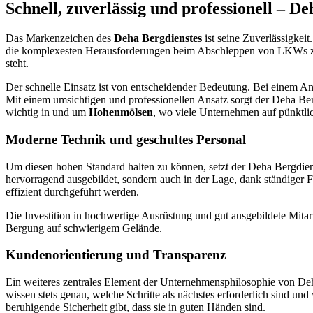
Schnell, zuverlässig und professionell – D
Das Markenzeichen des
Deha Bergdienstes
ist seine Zuverlässigkei
die komplexesten Herausforderungen beim Abschleppen von LKWs zu me
steht.
Der schnelle Einsatz ist von entscheidender Bedeutung. Bei einem A
Mit einem umsichtigen und professionellen Ansatz sorgt der Deha Be
wichtig in und um
Hohenmölsen
, wo viele Unternehmen auf pünktli
Moderne Technik und geschultes Personal
Um diesen hohen Standard halten zu können, setzt der Deha Bergdiens
hervorragend ausgebildet, sondern auch in der Lage, dank ständiger 
effizient durchgeführt werden.
Die Investition in hochwertige Ausrüstung und gut ausgebildete Mitarb
Bergung auf schwierigem Gelände.
Kundenorientierung und Transparenz
Ein weiteres zentrales Element der Unternehmensphilosophie von Deh
wissen stets genau, welche Schritte als nächstes erforderlich sind un
beruhigende Sicherheit gibt, dass sie in guten Händen sind.