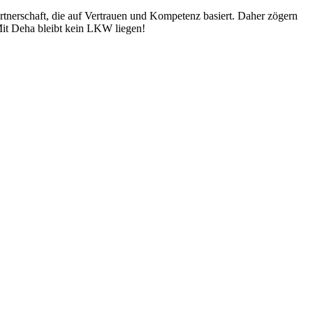
artnerschaft, die auf Vertrauen und Kompetenz basiert. Daher zögern
Mit Deha bleibt kein LKW liegen!
ten und Parkhäuser sind für uns kein Problem.
raturen übernehmen wir in unserer Werkstatt.