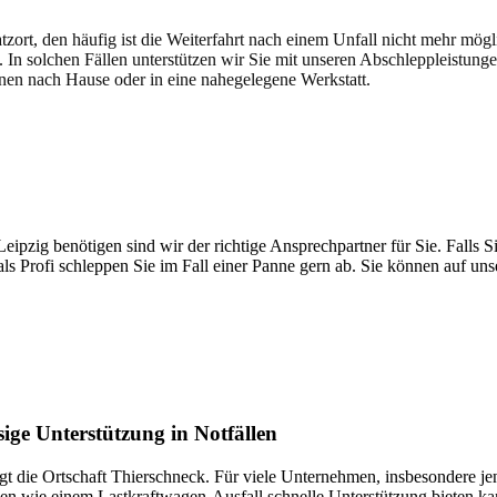
atzort, den häufig ist die Weiterfahrt nach einem Unfall nicht mehr mög
. In solchen Fällen unterstützen wir Sie mit unseren Abschleppleistung
nen nach Hause oder in eine nahegelegene Werkstatt.
t brauchen
pzig benötigen sind wir der richtige Ansprechpartner für Sie. Falls Si
ls Profi schleppen Sie im Fall einer Panne gern ab. Sie können auf un
ige Unterstützung in Notfällen
gt die Ortschaft Thierschneck. Für viele Unternehmen, insbesondere jen
ionen wie einem Lastkraftwagen-Ausfall schnelle Unterstützung bieten 