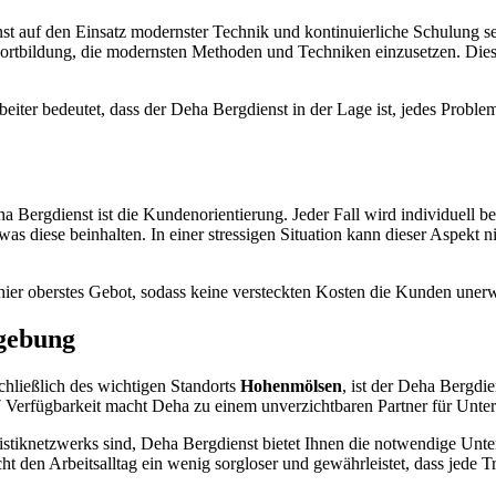
t auf den Einsatz modernster Technik und kontinuierliche Schulung se
Fortbildung, die modernsten Methoden und Techniken einzusetzen. Dies 
eiter bedeutet, dass der Deha Bergdienst in der Lage ist, jedes Problem
a Bergdienst ist die Kundenorientierung. Jeder Fall wird individuell
d was diese beinhalten. In einer stressigen Situation kann dieser Aspek
 hier oberstes Gebot, sodass keine versteckten Kosten die Kunden unerw
mgebung
chließlich des wichtigen Standorts
Hohenmölsen
, ist der Deha Bergd
 Verfügbarkeit macht Deha zu einem unverzichtbaren Partner für Unter
gistiknetzwerks sind, Deha Bergdienst bietet Ihnen die notwendige Un
ht den Arbeitsalltag ein wenig sorgloser und gewährleistet, dass jede T