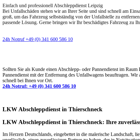
Einfach und professionell Abschleppdienst Leipzig
Bei Unfallschäden stehen wir an Ihrer Seite und sind schnell am Eins
groß, um das Fahrzeug selbstständig von der Unfallstelle zu entfernen
passende Lösung. Gerne bringen wir Ihr beschädigtes Fahrzeug zu Ih
24h Notruf +49 (0) 341 600 586 10
Wann immer Sie einen Abschlepp- oder Pannendiens
Sollten Sie als Kunde einen Abschlepp- oder Pannendienst im Raum Lei
Pannendienst mit der Entfernung des Unfallwagens beauftragen. Wir a
schnell bei Ihnen vor Ort.
24h Notruf: +49 (0) 341 600 586 10
LKW Abschleppdienst in Thierschneck
LKW Abschleppdienst in Thierschneck: Ihre zuverläss
Im Herzen Deutschlands, eingebettet in die malerische Landschaft, lie
unerlässlich, einen zuverlässigen Partner zu haben, der in Notsituat