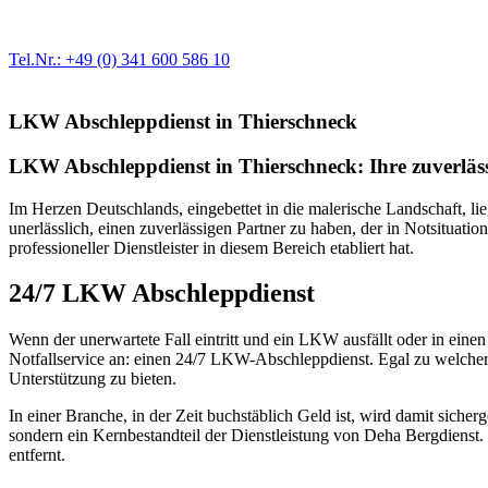
Egal ob Motor oder Bremsen - unsere langjährige Erfahrung und moder
Erstausrüster-Qualität.
Tel.Nr.: +49 (0) 341 600 586 10
LKW Abschleppdienst in Thierschneck
LKW Abschleppdienst in Thierschneck: Ihre zuverläss
Im Herzen Deutschlands, eingebettet in die malerische Landschaft, lie
unerlässlich, einen zuverlässigen Partner zu haben, der in Notsituat
professioneller Dienstleister in diesem Bereich etabliert hat.
24/7 LKW Abschleppdienst
Wenn der unerwartete Fall eintritt und ein LKW ausfällt oder in einen
Notfallservice an: einen 24/7 LKW-Abschleppdienst. Egal zu welche
Unterstützung zu bieten.
In einer Branche, in der Zeit buchstäblich Geld ist, wird damit siche
sondern ein Kernbestandteil der Dienstleistung von Deha Bergdienst.
entfernt.