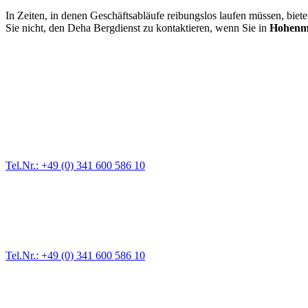
In Zeiten, in denen Geschäftsabläufe reibungslos laufen müssen, biet
Sie nicht, den Deha Bergdienst zu kontaktieren, wenn Sie in
Hohenm
Abschlepp- und Bergungsdienst
Für jede Gewichtsklasse steht das passende Einsatzfahrzeug bereit,
Tel.Nr.: +49 (0) 341 600 586 10
Pannendienst für LKW + PKW
Ein Reifen ist platt, der Wagen springt nicht an – Pannen gibt es im
Tel.Nr.: +49 (0) 341 600 586 10
Werkstatt für LKW + PKW