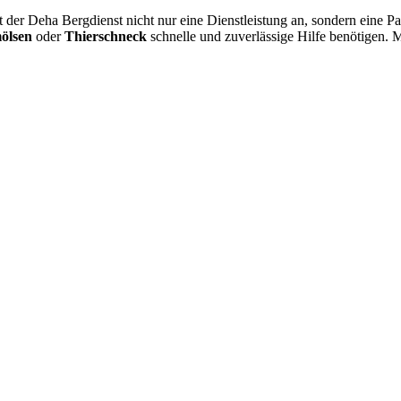
et der Deha Bergdienst nicht nur eine Dienstleistung an, sondern eine P
ölsen
oder
Thierschneck
schnelle und zuverlässige Hilfe benötigen. 
 vom Kleinkraftrad über PKW bis zu LKW und Reisebussen. Auch Zufahr
mer wieder. Kleine Pannen beheben wir gleich vor Ort und größere Repa