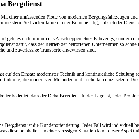
eha Bergdienst
t. Mit einer umfassenden Flotte von modernen Bergungsfahrzeugen und
istern. Seit vielen Jahren in der Branche tätig, hat sich der Dienst
nruf geht es nicht nur um das Abschleppen eines Fahrzeugs, sondern da
rgdienst dafür, dass der Betrieb der betroffenen Unternehmen so schn
che und zuverlässige Transporte angewiesen sind.
t auf den Einsatz modernster Technik und kontinuierliche Schulung se
Fortbildung, die modernsten Methoden und Techniken einzusetzen. Dies 
eiter bedeutet, dass der Deha Bergdienst in der Lage ist, jedes Problem
a Bergdienst ist die Kundenorientierung. Jeder Fall wird individuell
d was diese beinhalten. In einer stressigen Situation kann dieser Aspek