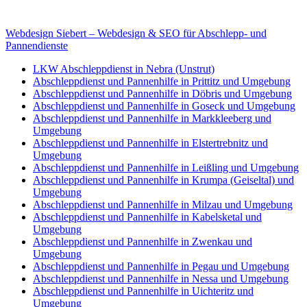
E-Mail: deha-bergedienst@gmx.de
Internet: www.autoservice-deha.de
Webdesign Siebert – Webdesign & SEO für Abschlepp- und
Pannendienste
LKW Abschleppdienst in Nebra (Unstrut)
Abschleppdienst und Pannenhilfe in Prittitz und Umgebung
Abschleppdienst und Pannenhilfe in Döbris und Umgebung
Abschleppdienst und Pannenhilfe in Goseck und Umgebung
Abschleppdienst und Pannenhilfe in Markkleeberg und
Umgebung
Abschleppdienst und Pannenhilfe in Elstertrebnitz und
Umgebung
Abschleppdienst und Pannenhilfe in Leißling und Umgebung
Abschleppdienst und Pannenhilfe in Krumpa (Geiseltal) und
Umgebung
Abschleppdienst und Pannenhilfe in Milzau und Umgebung
Abschleppdienst und Pannenhilfe in Kabelsketal und
Umgebung
Abschleppdienst und Pannenhilfe in Zwenkau und
Umgebung
Abschleppdienst und Pannenhilfe in Pegau und Umgebung
Abschleppdienst und Pannenhilfe in Nessa und Umgebung
Abschleppdienst und Pannenhilfe in Uichteritz und
Umgebung