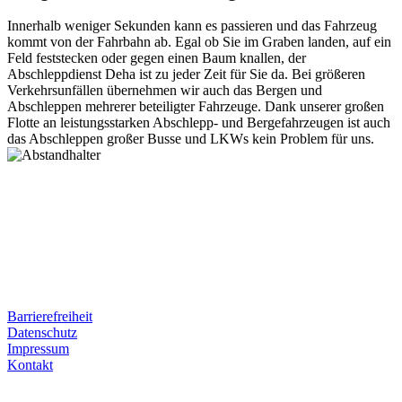
Innerhalb weniger Sekunden kann es passieren und das Fahrzeug
kommt von der Fahrbahn ab. Egal ob Sie im Graben landen, auf ein
Feld feststecken oder gegen einen Baum knallen, der
Abschleppdienst Deha ist zu jeder Zeit für Sie da. Bei größeren
Verkehrsunfällen übernehmen wir auch das Bergen und
Abschleppen mehrerer beteiligter Fahrzeuge. Dank unserer großen
Flotte an leistungsstarken Abschlepp- und Bergefahrzeugen ist auch
das Abschleppen großer Busse und LKWs kein Problem für uns.
Postanschrift
Ernst-Thälmann-Str. 61
06679 Hohenmölsen
Kontaktdaten
Tel. Nr.: +49 (0) 341 600 586 10
Mobile: +49 (0) 170 415 73 72
Rechtliches
Barrierefreiheit
Datenschutz
Impressum
Kontakt
Internet