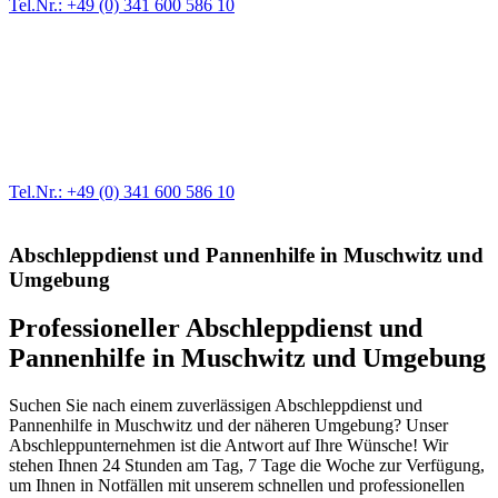
Tel.Nr.: +49 (0) 341 600 586 10
Werkstatt für LKW + PKW
Egal ob Motor oder Bremsen - unsere langjährige Erfahrung und
modernste Prüftechnik machen uns zu Experten in allen Bereichen
der Fahrzeugmechanik. Selbstverständlich erhalten Sie jedes
Ersatzteil in Erstausrüster-Qualität.
Tel.Nr.: +49 (0) 341 600 586 10
Abschleppdienst und Pannenhilfe in Muschwitz und
Umgebung
Professioneller Abschleppdienst und
Pannenhilfe in Muschwitz und Umgebung
Suchen Sie nach einem zuverlässigen Abschleppdienst und
Pannenhilfe in Muschwitz und der näheren Umgebung? Unser
Abschleppunternehmen ist die Antwort auf Ihre Wünsche! Wir
stehen Ihnen 24 Stunden am Tag, 7 Tage die Woche zur Verfügung,
um Ihnen in Notfällen mit unserem schnellen und professionellen