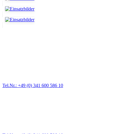
Abschlepp- und Bergungsdienst
Für jede Gewichtsklasse steht das passende Einsatzfahrzeug bereit,
vom Kleinkraftrad über PKW bis zu LKW und Reisebussen. Auch
Zufahrten und Parkhäuser sind für uns kein Problem.
Tel.Nr.: +49 (0) 341 600 586 10
Pannendienst für LKW + PKW
Ein Reifen ist platt, der Wagen springt nicht an – Pannen gibt es
immer wieder. Kleine Pannen beheben wir gleich vor Ort und
größere Reparaturen übernehmen wir in unserer Werkstatt.