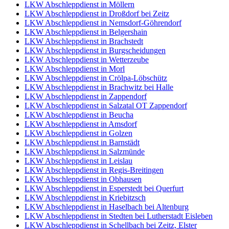
LKW Abschleppdienst in Möllern
LKW Abschleppdienst in Droßdorf bei Zeitz
LKW Abschleppdienst in Nemsdorf-Göhrendorf
LKW Abschleppdienst in Belgershain
LKW Abschleppdienst in Brachstedt
LKW Abschleppdienst in Burgscheidungen
LKW Abschleppdienst in Wetterzeube
LKW Abschleppdienst in Morl
LKW Abschleppdienst in Crölpa-Löbschütz
LKW Abschleppdienst in Brachwitz bei Halle
LKW Abschleppdienst in Zappendorf
LKW Abschleppdienst in Salzatal OT Zappendorf
LKW Abschleppdienst in Beucha
LKW Abschleppdienst in Amsdorf
LKW Abschleppdienst in Golzen
LKW Abschleppdienst in Barnstädt
LKW Abschleppdienst in Salzmünde
LKW Abschleppdienst in Leislau
LKW Abschleppdienst in Regis-Breitingen
LKW Abschleppdienst in Obhausen
LKW Abschleppdienst in Esperstedt bei Querfurt
LKW Abschleppdienst in Kriebitzsch
LKW Abschleppdienst in Haselbach bei Altenburg
LKW Abschleppdienst in Stedten bei Lutherstadt Eisleben
LKW Abschleppdienst in Schellbach bei Zeitz, Elster