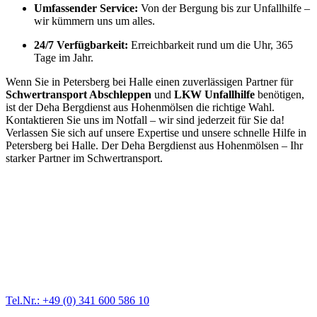
Umfassender Service:
Von der Bergung bis zur Unfallhilfe –
wir kümmern uns um alles.
24/7 Verfügbarkeit:
Erreichbarkeit rund um die Uhr, 365
Tage im Jahr.
Wenn Sie in Petersberg bei Halle einen zuverlässigen Partner für
Schwertransport Abschleppen
und
LKW Unfallhilfe
benötigen,
ist der Deha Bergdienst aus Hohenmölsen die richtige Wahl.
Kontaktieren Sie uns im Notfall – wir sind jederzeit für Sie da!
Verlassen Sie sich auf unsere Expertise und unsere schnelle Hilfe in
Petersberg bei Halle. Der Deha Bergdienst aus Hohenmölsen – Ihr
starker Partner im Schwertransport.
Abschlepp- und Bergungsdienst
Für jede Gewichtsklasse steht das passende Einsatzfahrzeug bereit,
vom Kleinkraftrad über PKW bis zu LKW und Reisebussen. Auch
Zufahrten und Parkhäuser sind für uns kein Problem.
Tel.Nr.: +49 (0) 341 600 586 10