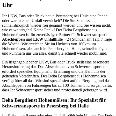
Uhr
Ihr LKW, Bus oder Truck hat in Petersberg bei Halle eine Panne
oder war in einen Unfall verwickelt? Die Straße muss
schnellstmöglich wieder frei geräumt werden und Sie wissen nicht,
wie es weitergeht? Keine Panik! Der Deha Bergdienst aus
Hohenmölsen ist Ihr zuverlässiger Partner für
Schwertransport
Abschleppen
und
LKW Unfallhilfe
– 24 Stunden am Tag, 7 Tage
die Woche. Wir erreichen Sie im Umkreis von 100km um
Hohenmölsen, also auch in Petersberg bei Halle, schnellstmöglich
und kümmern uns um alles, damit Sie schnell wieder mobil sind.
Ein liegengebliebener LKW, Bus oder Truck stellt eine besondere
Herausforderung dar. Das Abschleppen von Schwertransporten
erfordert spezielles Equipment, Erfahrung und die Kenntnis der
geltenden Vorschriften. Der Deha Bergdienst aus Hohenmölsen
verfügt über all das. Wir sind spezialisiert auf die Bergung und das
Abschleppen von Fahrzeugen bis zu 100 Tonnen und sorgen dafür,
dass Ihr Schwertransport sicher und professionell geborgen wird.
Deha Bergdienst Hohenmölsen: Ihr Spezialist für
Schwertransporte in Petersberg bei Halle
Im Falle einer Panne oder eines Unfalls zählt jede Minute. Der Deha