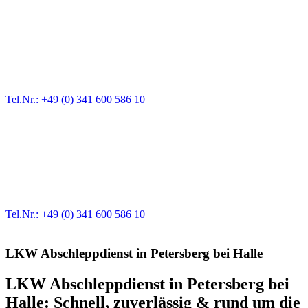
Pannendienst für LKW + PKW
Ein Reifen ist platt, der Wagen springt nicht an – Pannen gibt es
immer wieder. Kleine Pannen beheben wir gleich vor Ort und
größere Reparaturen übernehmen wir in unserer Werkstatt.
Tel.Nr.: +49 (0) 341 600 586 10
Werkstatt für LKW + PKW
Egal ob Motor oder Bremsen - unsere langjährige Erfahrung und
modernste Prüftechnik machen uns zu Experten in allen Bereichen
der Fahrzeugmechanik. Selbstverständlich erhalten Sie jedes
Ersatzteil in Erstausrüster-Qualität.
Tel.Nr.: +49 (0) 341 600 586 10
LKW Abschleppdienst in Petersberg bei Halle
LKW Abschleppdienst in Petersberg bei
Halle: Schnell, zuverlässig & rund um die