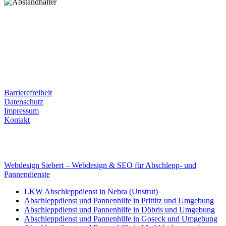
Postanschrift
Ernst-Thälmann-Str. 61
06679 Hohenmölsen
Kontaktdaten
Tel. Nr.: +49 (0) 341 600 586 10
Mobile: +49 (0) 170 415 73 72
Rechtliches
Barrierefreiheit
Datenschutz
Impressum
Kontakt
Internet
E-Mail: deha-bergedienst@gmx.de
Internet: www.autoservice-deha.de
Webdesign Siebert – Webdesign & SEO für Abschlepp- und
Pannendienste
LKW Abschleppdienst in Nebra (Unstrut)
Abschleppdienst und Pannenhilfe in Prittitz und Umgebung
Abschleppdienst und Pannenhilfe in Döbris und Umgebung
Abschleppdienst und Pannenhilfe in Goseck und Umgebung