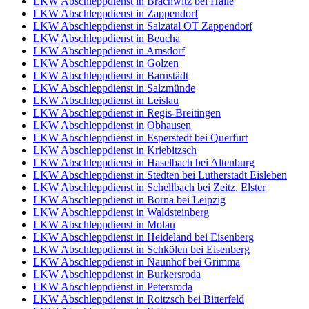
LKW Abschleppdienst in Brachwitz bei Halle
LKW Abschleppdienst in Zappendorf
LKW Abschleppdienst in Salzatal OT Zappendorf
LKW Abschleppdienst in Beucha
LKW Abschleppdienst in Amsdorf
LKW Abschleppdienst in Golzen
LKW Abschleppdienst in Barnstädt
LKW Abschleppdienst in Salzmünde
LKW Abschleppdienst in Leislau
LKW Abschleppdienst in Regis-Breitingen
LKW Abschleppdienst in Obhausen
LKW Abschleppdienst in Esperstedt bei Querfurt
LKW Abschleppdienst in Kriebitzsch
LKW Abschleppdienst in Haselbach bei Altenburg
LKW Abschleppdienst in Stedten bei Lutherstadt Eisleben
LKW Abschleppdienst in Schellbach bei Zeitz, Elster
LKW Abschleppdienst in Borna bei Leipzig
LKW Abschleppdienst in Waldsteinberg
LKW Abschleppdienst in Molau
LKW Abschleppdienst in Heideland bei Eisenberg
LKW Abschleppdienst in Schkölen bei Eisenberg
LKW Abschleppdienst in Naunhof bei Grimma
LKW Abschleppdienst in Burkersroda
LKW Abschleppdienst in Petersroda
LKW Abschleppdienst in Roitzsch bei Bitterfeld